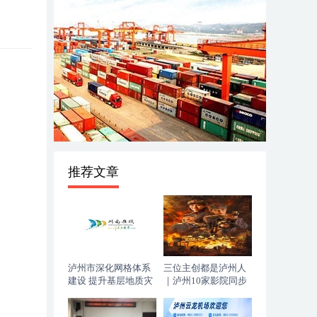
推荐文章
泸州市深化网格体系
三位主创都是泸州人
建设 提升基层地质灾
｜泸州10家影院同步
害防治能力
上映，《血色黄梅》
今日登陆全国院线