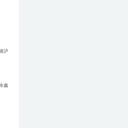
省泸
永鑫