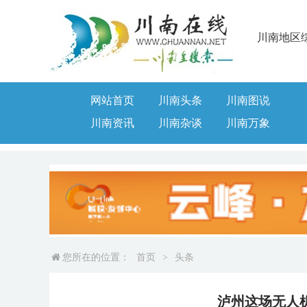
川南地区
网站首页
川南头条
川南图说
川南资讯
川南杂谈
川南万象
您所在的位置：
首页
>
头条
泸州这场无人