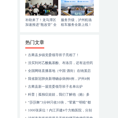
补助来了！龙马潭区
服务升级，泸州机场
加速推进“瓶改管” 全
租车服务全新上线！
力提升“安全底气”
落地即走，自在启程
热门文章
古蔺县乡镇党委领导班子亮相了！
没买到对乙酰氨基酚、布洛芬，还有这些药
可以临时替代
全国网络直播基地（中国·酒街）在纳溪启
动运行
我省新冠肺炎新增确诊病例6例，泸州4例
古蔺县新一届党委领导班子名单出炉
科普｜孤独症娃娃，我们了解他（她）多
少？
“莎莎舞”3分钟只收10块，“荤素”“明暗”都
有，还可以······
1000张床位！内江开建4个方舱医院，分别