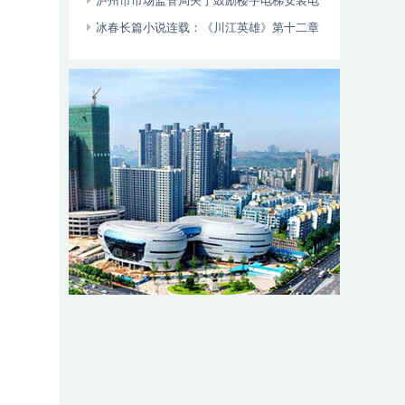
位于——
泸州市市场监管局关于鼓励楼宇电梯安装电
动自行车智能阻止系统的倡议书
冰春长篇小说连载：《川江英雄》第十二章
（大结局）