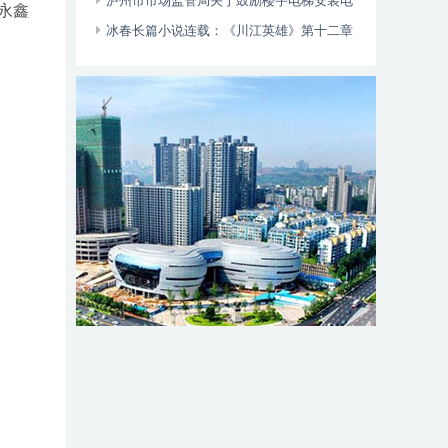
位于——
泸州市市场监管局关于鼓励楼宇电梯安装电
永鑫
动自行车智能阻止系统的倡议书
冰春长篇小说连载：《川江英雄》第十二章
（大结局）