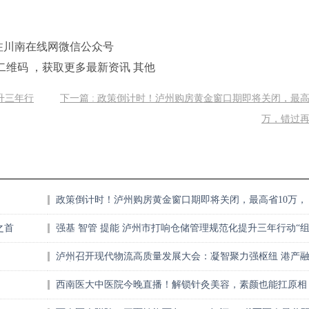
注川南在线网微信公众号
二维码 ，获取更多最新资讯 其他
提升三年行
下一篇 : 政策倒计时！泸州购房黄金窗口期即将关闭，最高
万，错过
政策倒计时！泸州购房黄金窗口期即将关闭，最高省10万，
错过再无！
之首
强基 智管 提能 泸州市打响仓储管理规范化提升三年行动“
合拳”
泸州召开现代物流高质量发展大会：凝智聚力强枢纽 港产
合启新程
西南医大中医院今晚直播！解锁针灸美容，素颜也能扛原相
机