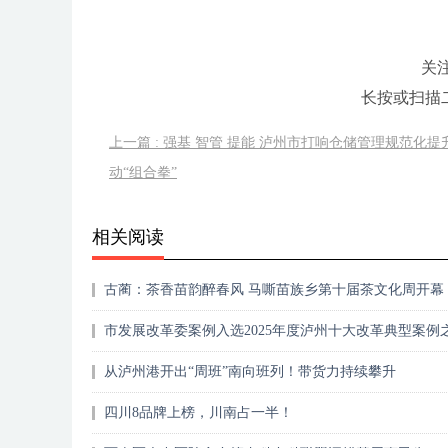
关
长按或扫描
上一篇 : 强基 智管 提能 泸州市打响仓储管理规范化
动“组合拳”
相关阅读
古蔺：茶香苗韵醉春风 马嘶苗族乡第十届茶文化周开幕
市发展改革委案例入选2025年度泸州十大改革典型案例
从泸州港开出“周班”南向班列！带货力持续攀升
四川8品牌上榜，川南占一半！