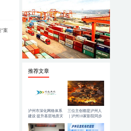
”案
推荐文章
泸州市深化网格体系
三位主创都是泸州人
建设 提升基层地质灾
｜泸州10家影院同步
害防治能力
上映，《血色黄梅》
今日登陆全国院线