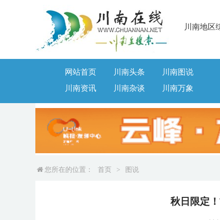
川南地区
网站首页
川南头条
川南图说
川南资讯
川南杂谈
川南万象
您所在的位置：
首页
>
图说
秋日限定！