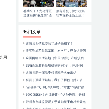
补助来了！龙马潭区
服务升级，泸州机场
加速推进“瓶改管” 全
租车服务全新上线！
力提升“安全底气”
落地即走，自在启程
热门文章
古蔺县乡镇党委领导班子亮相了！
没买到对乙酰氨基酚、布洛芬，还有这些药
会用
可以临时替代
全国网络直播基地（中国·酒街）在纳溪启
动运行
我省新冠肺炎新增确诊病例6例，泸州4例
古蔺县新一届党委领导班子名单出炉
科普｜孤独症娃娃，我们了解他（她）多
少？
“莎莎舞”3分钟只收10块，“荤素”“明暗”都
有，还可以······
1000张床位！内江开建4个方舱医院，分别
位于——
泸州市市场监管局关于鼓励楼宇电梯安装电