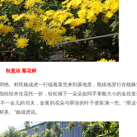
秋意浓 菊花鲜
明艳。村民杨成虎一行端着菜兜来到基地里，熟练地穿行在植株
指轻轻夹住花托一折，轻松摘下一朵朵如同手掌般大小的金丝皇
不一会儿的功夫，金黄的花朵与翠绿的叶子便装满一兜。“用这
鲜美。”杨成虎说。