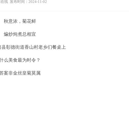
在线 发布时间：2024-11-02
秋意浓，菊花鲜
煸炒炖煮总相宜
蔺县彰德街道香山村老乡们餐桌上
什么美食最为时令？
答案非金丝皇菊莫属