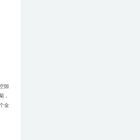
空隙
菊，
个金