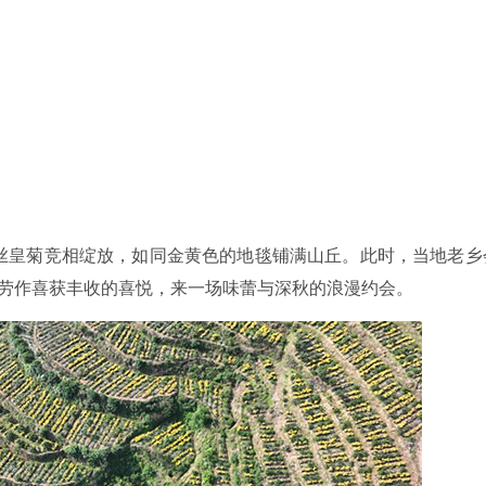
金丝皇菊竞相绽放，如同金黄色的地毯铺满山丘。此时，当地老乡
劳作喜获丰收的喜悦，来一场味蕾与深秋的浪漫约会。