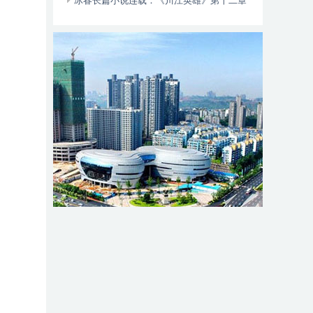
动自行车智能阻止系统的倡议书
冰春长篇小说连载：《川江英雄》第十二章
（大结局）