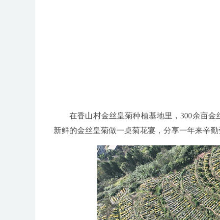
在香山村金丝皇菊种植基地里，300余亩
新鲜的金丝皇菊做一桌菊花宴，分享一年来辛勤