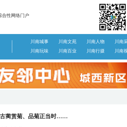
综合性网络门户
川南城事
川南文苑
川南人物
川南
川南玩味
川南百业
川南行摄
川南
古蔺赏菊、品菊正当时……