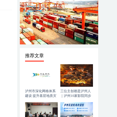
推荐文章
泸州市深化网格体系
三位主创都是泸州人
建设 提升基层地质灾
｜泸州10家影院同步
害防治能力
上映，《血色黄梅》
今日登陆全国院线