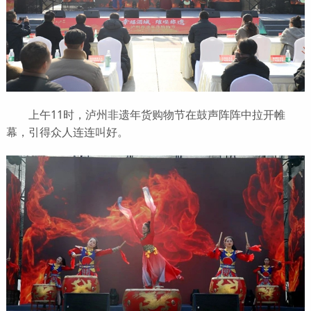
上午11时，泸州非遗年货购物节在鼓声阵阵中拉开帷
幕，引得众人连连叫好。