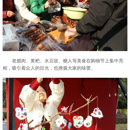
老腊肉、黄粑、水豆豉、糖人等美食在购物节上集中亮
相，吸引着众人的目光，也撩拨大家的味蕾。