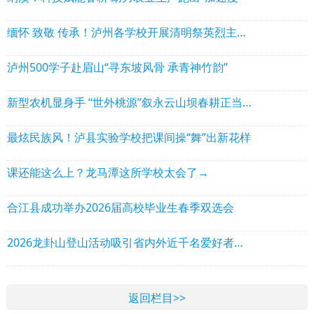
缅怀 致敬 传承！泸州各学校开展清明祭英烈主题系列活动
泸州500学子赴眉山“寻东坡风骨 承青神竹韵”
新型农机显身手 “世外桃源”叙永云山坝春耕正当时
最炫民族风！泸县实验学校把课间操“舞”出新花样
课还能这么上？龙马潭这所学校太会了→
合江县成功举办2026届高校毕业生春季双选会
2026龙卦山登山活动吸引省内外近千名爱好者参与
返回栏目>>