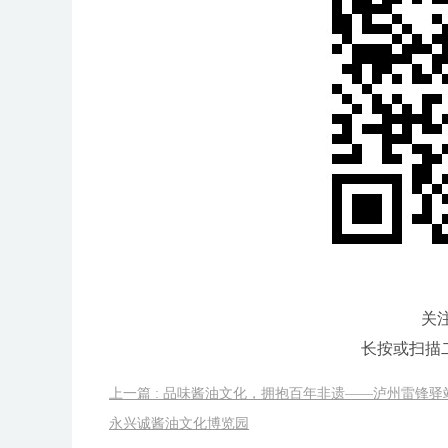
关
长按或扫描
上一篇 : 品味酱油文化，拥抱百年非遗——泸州雷锋驿
永兴诚酱油文化博览园