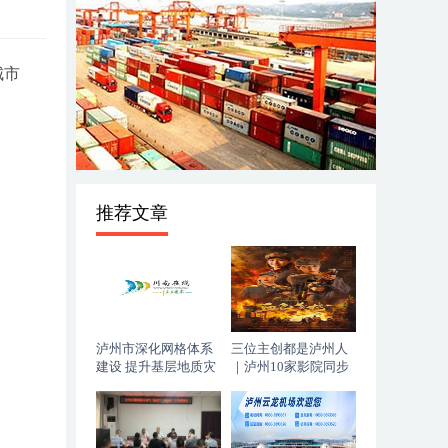
城市
推荐文章
泸州市深化网格体系
三位主创都是泸州人
建设 提升基层地质灾
｜泸州10家影院同步
害防治能力
上映，《血色黄梅》
今日登陆全国院线