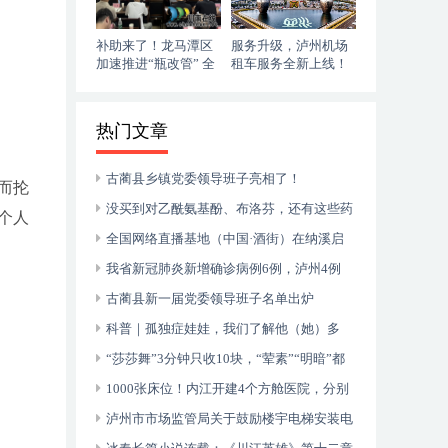
补助来了！龙马潭区
服务升级，泸州机场
加速推进“瓶改管” 全
租车服务全新上线！
力提升“安全底气”
落地即走，自在启程
热门文章
古蔺县乡镇党委领导班子亮相了！
而抡
没买到对乙酰氨基酚、布洛芬，还有这些药
个人
可以临时替代
全国网络直播基地（中国·酒街）在纳溪启
动运行
我省新冠肺炎新增确诊病例6例，泸州4例
古蔺县新一届党委领导班子名单出炉
科普｜孤独症娃娃，我们了解他（她）多
少？
“莎莎舞”3分钟只收10块，“荤素”“明暗”都
有，还可以······
1000张床位！内江开建4个方舱医院，分别
位于——
泸州市市场监管局关于鼓励楼宇电梯安装电