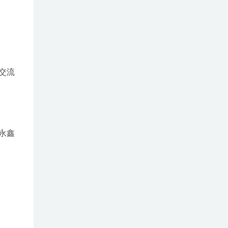
交流
永鑫