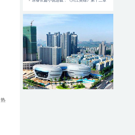
动自行车智能阻止系统的倡议书
冰春长篇小说连载：《川江英雄》第十二章
（大结局）
多热