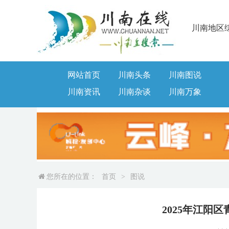
川南地区
网站首页
川南头条
川南图说
川南资讯
川南杂谈
川南万象
您所在的位置：
首页
>
图说
2025年江阳