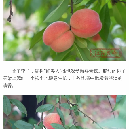
除了李子，满树“红美人”桃也深受游客青睐。脆甜的桃子
渲染上嫣红，个挨个地肆意生长，丰盈饱满中散发着淡淡的
清香。