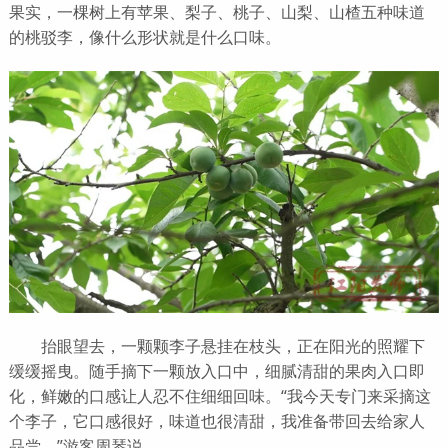
果实，一棵树上有苹果、梨子、桃子、山梨、山楂五种味道
的桃驳李，像什么形状就是什么口味。
抬眼望去，一颗颗李子悬挂在枝头，正在阳光的照耀下
缓缓摇曳。随手摘下一颗放入口中，细腻清甜的果肉入口即
化，鲜嫩的口感让人忍不住细细回味。“我今天专门来采摘这
个李子，它口感很好，味道也很清甜，我准备带回去给家人
品尝。”游客周琴说。