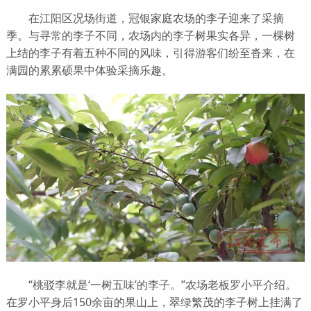
在江阳区况场街道，冠银家庭农场的李子迎来了采摘
季。与寻常的李子不同，农场内的李子树果实各异，一棵树
上结的李子有着五种不同的风味，引得游客们纷至沓来，在
满园的累累硕果中体验采摘乐趣。
“桃驳李就是‘一树五味’的李子。”农场老板罗小平介绍。
在罗小平身后150余亩的果山上，翠绿繁茂的李子树上挂满了