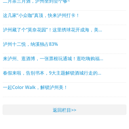
二月茶三月酒，泸州坐到尝个够~
这几家“小众咖”真顶，快来泸州打卡！
泸州藏了个“莫奈花园”！这里绣球花开成海，美到失语
泸州十二悦，纳溪独占83%
来泸州、逛酒博，一张票根玩通城！逛吃嗨购福利全攻略来了！
春假来啦，告别书本，9大主题解锁酒城行走的课堂
一起Color Walk，解锁泸州美！
返回栏目>>