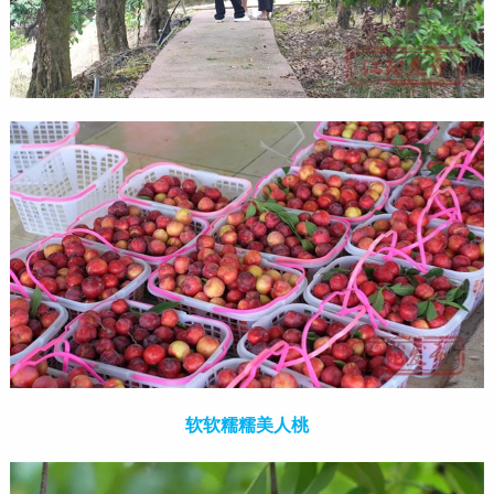
软软糯糯美人桃