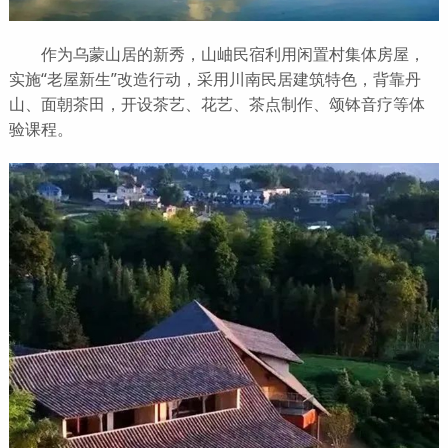
作为乌蒙山居的新秀，山岫民宿利用闲置村集体房屋，
实施“老屋新生”改造行动，采用川南民居建筑特色，背靠丹
山、面朝茶田，开设茶艺、花艺、茶点制作、颂钵音疗等体
验课程。