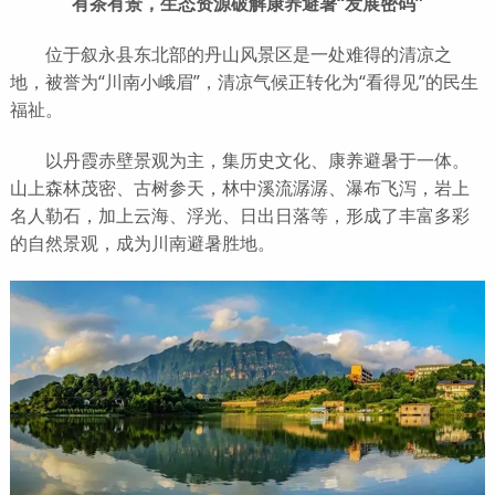
有茶有景，生态资源破解康养避暑“发展密码”
位于叙永县东北部的丹山风景区是一处难得的清凉之
地，被誉为“川南小峨眉”，清凉气候正转化为“看得见”的民生
福祉。
以丹霞赤壁景观为主，集历史文化、康养避暑于一体。
山上森林茂密、古树参天，林中溪流潺潺、瀑布飞泻，岩上
名人勒石，加上云海、浮光、日出日落等，形成了丰富多彩
的自然景观，成为川南避暑胜地。