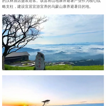
的汉林酒店盛装迎客。该县将山地康养避暑产业作为核心战
略支柱，建设宜居宜游宜养的乌蒙山康养避暑目的地。