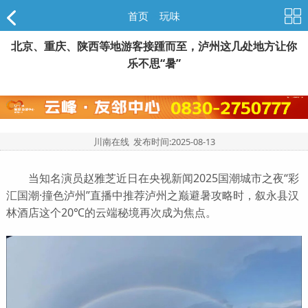
首页
>
玩味
北京、重庆、陕西等地游客接踵而至，泸州这几处地方让你
乐不思“暑”
川南在线 发布时间:
2025-08-13
当知名演员赵雅芝近日在央视新闻2025国潮城市之夜“彩
汇国潮·撞色泸州”直播中推荐泸州之巅避暑攻略时，叙永县汉
林酒店这个20℃的云端秘境再次成为焦点。