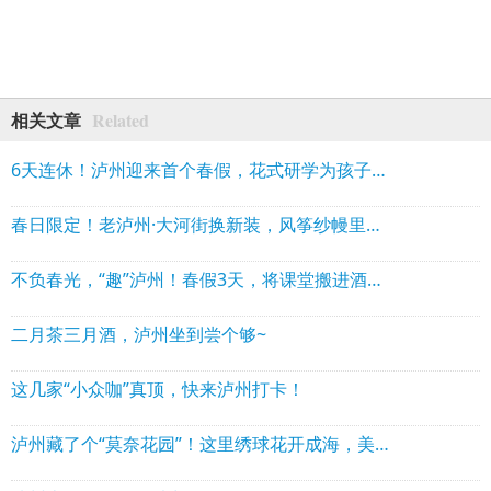
Related
相关文章
6天连休！泸州迎来首个春假，花式研学为孩子们打造沉浸式实践课堂
春日限定！老泸州·大河街换新装，风筝纱幔里的浪漫约会
不负春光，“趣”泸州！春假3天，将课堂搬进酒城山水间
二月茶三月酒，泸州坐到尝个够~
这几家“小众咖”真顶，快来泸州打卡！
泸州藏了个“莫奈花园”！这里绣球花开成海，美到失语