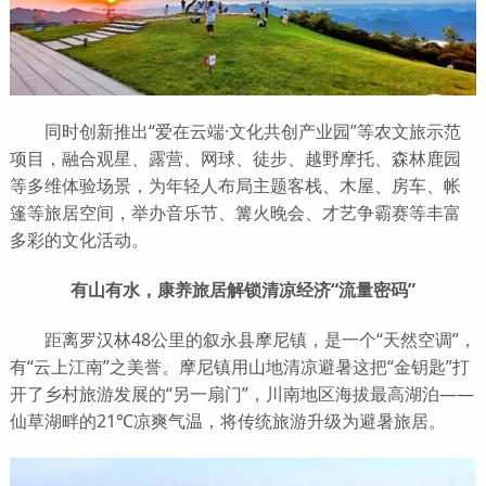
同时创新推出“爱在云端·文化共创产业园”等农文旅示范
项目，融合观星、露营、网球、徒步、越野摩托、森林鹿园
等多维体验场景，为年轻人布局主题客栈、木屋、房车、帐
篷等旅居空间，举办音乐节、篝火晚会、才艺争霸赛等丰富
多彩的文化活动。
有山有水，康养旅居解锁清凉经济“流量密码”
距离罗汉林48公里的叙永县摩尼镇，是一个“天然空调”，
有“云上江南”之美誉。摩尼镇用山地清凉避暑这把“金钥匙”打
开了乡村旅游发展的“另一扇门”，川南地区海拔最高湖泊——
仙草湖畔的21℃凉爽气温，将传统旅游升级为避暑旅居。