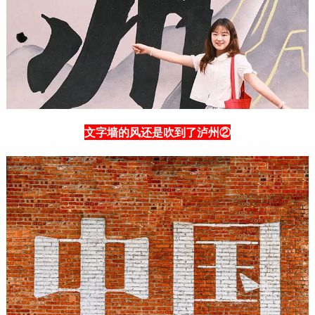
文字墙的风还是吹到了泸州②