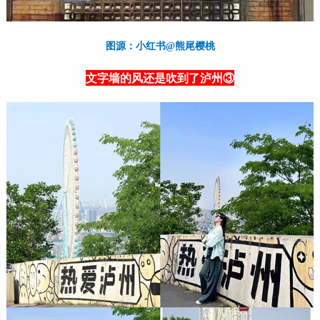
图源：小红书@熊尾樱桃
文字墙的风还是吹到了泸州③