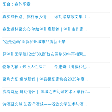
阳台：春韵乐章
真实成长路、质朴家乡情——读胡绪华散文集《走出小水河》
春染道林聚文心 笔绘泸州启新篇｜泸州市作家协会理事会走进泸县石桥镇道林沟 祥音奖2万元花落陈言熔
“边走边画”绘就泸州城市品牌新图景
原泸州医学院12位“80后”校友阔别60年再相聚！赠送“西南核医赋”！
物象为轴：烛照人性深井——邵忠奇《满叔和他的矿山》出版
聚焦光影 逐梦新程｜泸县摄影家协会2025年度年会圆满举行
流淌诗意 舞动情怀｜ 酒城之声朗诵艺术团举行2025年年会暨文艺演出活动
诗酒融文脉 艺香润酒城——浅议文学艺术与酒博会的温柔相逢