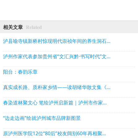
Related
相关文章
泸县喻寺镇新桥村惊现明代崇祯年间的养生洞石刻
泸州作家代表参加贵州省“文汇兴黔·书写时代”文学名家采风行活动
阳台：春韵乐章
真实成长路、质朴家乡情——读胡绪华散文集《走出小水河》
春染道林聚文心 笔绘泸州启新篇｜泸州市作家协会理事会走进泸县石桥镇道林沟 祥音奖2万元花落陈言熔
“边走边画”绘就泸州城市品牌新图景
原泸州医学院12位“80后”校友阔别60年再相聚！赠送“西南核医赋”！