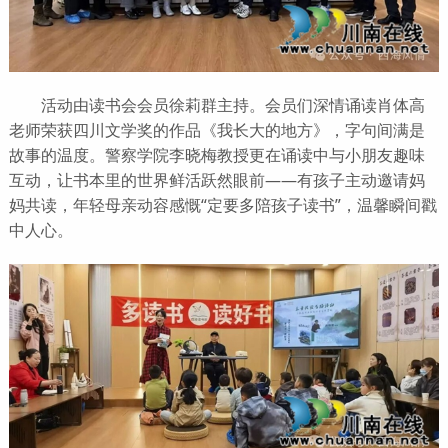
活动由读书会会员徐莉群主持。会员们深情诵读肖体高
老师荣获四川文学奖的作品《我长大的地方》，字句间满是
故事的温度。警察学院李晓梅教授更在诵读中与小朋友趣味
互动，让书本里的世界鲜活跃然眼前——有孩子主动邀请妈
妈共读，年轻母亲动容感慨“定要多陪孩子读书”，温馨瞬间戳
中人心。