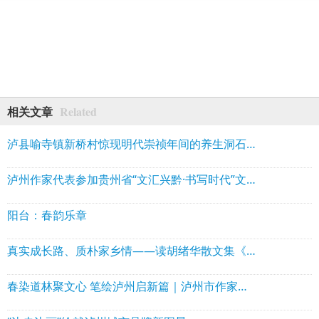
Related
相关文章
泸县喻寺镇新桥村惊现明代崇祯年间的养生洞石刻
泸州作家代表参加贵州省“文汇兴黔·书写时代”文学名家采风行活动
阳台：春韵乐章
真实成长路、质朴家乡情——读胡绪华散文集《走出小水河》
春染道林聚文心 笔绘泸州启新篇｜泸州市作家协会理事会走进泸县石桥镇道林沟 祥音奖2万元花落陈言熔