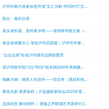
泸州作家代表参加贵州省“文汇兴黔·书写时代”文学名家采风行活动
阳台：春韵乐章
真实成长路、质朴家乡情——读胡绪华散文集《走出小水河》
春染道林聚文心 笔绘泸州启新篇｜泸州市作家协会理事会走进泸县石桥镇道林沟 祥音奖2万元花落陈言熔
“边走边画”绘就泸州城市品牌新图景
原泸州医学院12位“80后”校友阔别60年再相聚！赠送“西南核医赋”！
物象为轴：烛照人性深井——邵忠奇《满叔和他的矿山》出版
聚焦光影 逐梦新程｜泸县摄影家协会2025年度年会圆满举行
流淌诗意 舞动情怀｜ 酒城之声朗诵艺术团举行2025年年会暨文艺演出活动