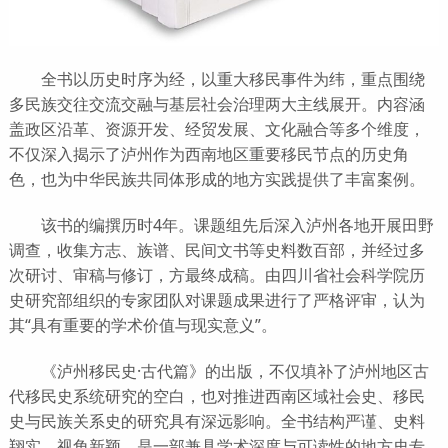
全书以历史时序为经，以重大移民事件为纬，重点围绕
多民族交往交流交融与基层社会治理两大主线展开。内容涵
盖政区沿革、资源开发、经贸发展、文化融合等多个维度，
不仅深入揭示了泸州作为西南地区重要移民节点的历史角
色，也为中华民族共同体形成的地方实践提供了丰富案例。
该书的编撰历时4年。课题组先后深入泸州各地开展田野
调查，收集方志、族谱、民间文书等史料数百部，并经过多
次研讨、审稿与修订，方最终成稿。由四川省社会科学院历
史研究部组织的专家团队对课题成果进行了严格评审，认为
其“具有重要的学术价值与现实意义”。
《泸州移民史·古代篇》的出版，不仅填补了泸州地区古
代移民史系统研究的空白，也对推进西南区域社会史、移民
史与民族关系史的研究具有深远影响。全书结构严谨、史料
翔实、视角新颖，是一部兼具学术深度与可读性的地方史专