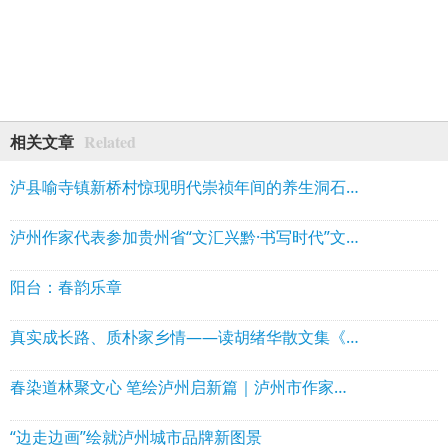
Related
相关文章
泸县喻寺镇新桥村惊现明代崇祯年间的养生洞石刻
泸州作家代表参加贵州省“文汇兴黔·书写时代”文学名家采风行活动
阳台：春韵乐章
真实成长路、质朴家乡情——读胡绪华散文集《走出小水河》
春染道林聚文心 笔绘泸州启新篇｜泸州市作家协会理事会走进泸县石桥镇道林沟 祥音奖2万元花落陈言熔
“边走边画”绘就泸州城市品牌新图景