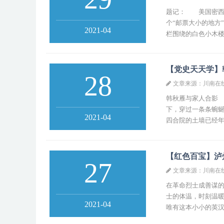
题记： 美国密西
个“邮票大小的地方
2021-04
栏围绕的白色小木楼
【党史天天学】
28
文章来源：川南在
韩秋雁与家人合影
下，穿过一条条蜿
2021-04
四合院的土墙已经年
【红色百宝】泸
27
文章来源：川南在
在革命烈士成善谋的
士的体温，时刻温
2021-04
唯有这本小小的英汉