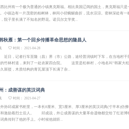
西比州有一个极为普通的小镇奥克斯福。相比美国辽阔的国土，奥克斯福只是
”。小镇边有一片茂密的柏树林，林间小径蜿蜒曲折，流水淙淙。密林深处有一
，院子里长满了不知名的野花。诺贝尔文学奖...
韩秋雁：第一个回乡传播革命思想的隆昌人
线
时间： 2021-04-28
 近日，记者行车至隆（昌）界（市）公路，途经普润镇时下车，在当地村干
蜒的竹林村道，来到了一处农家四合院。 这里是松林村，小地名叫“韩家大松
久斑驳，木质结构的青瓦屋顶下长满了杂...
州：成善谋的英汉词典
线
时间： 2021-04-27
外孙邱成家书柜里，一本长8厘米、宽5厘米、厚3厘米的英汉词典(寸半本)仿
暖和激励着烈士后人。 邱成说，外公成善谋的大量革命遗物都交给了红岩博
词典传到了他的手上。小时候他就听...