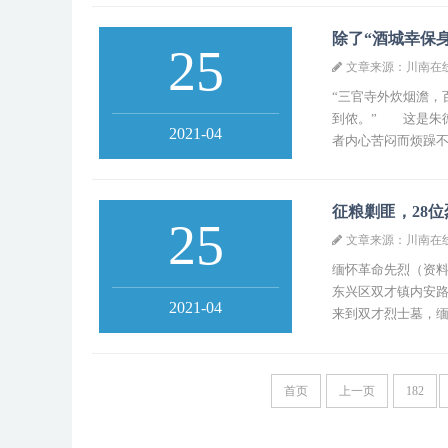
除了“酒城幸保
25
文章来源：川南在
“三官寺外炊烟澹，
到侬。” 这是朱德
2021-04
者内心苦闷而烦躁不
征粮剿匪，28
25
文章来源：川南在
缅怀革命先烈（资
东兴区双才镇内安
2021-04
来到双才烈士墓，缅
首页
上一页
182