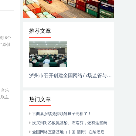
推荐文章
16个
”原创
泸州市召开创建全国网络市场监管与服务示范区工作推进会
县音乐
文联主
热门文章
古蔺县乡镇党委领导班子亮相了！
没买到对乙酰氨基酚、布洛芬，还有这些药
可以临时替代
全国网络直播基地（中国·酒街）在纳溪启