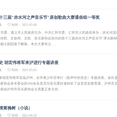
十三届"赤水河之声音乐节"原创歌曲大赛通俗组一等奖
线
时间： 2021-05-04
义市委、遵义市人民政府主办，中共仁怀市委、仁怀市人民政府承办，赤水河流域
传部、文旅局、文联、音乐家协会协办的第十三届赤水河之声音乐节“茅台醇杯
都大剧院落下帷幕。本次大赛有云、...
史 胡宏伟将军来泸进行专题讲座
线
时间： 2021-05-03
作家胡宏伟将军莅临泸州，在市青少年宫举行《歌声中的党史》专题讲座。各区
家协会各专委会的300余名党员与音乐爱好者聆听了这堂党史教育课。泸州市
座由泸州市音乐家协会主席夏正奎主持...
棵黄桷树（小说）
线
时间： 2021-04-29