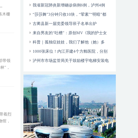
动运行
我省新冠肺炎新增确诊病例6例，泸州4例
一
栋木栅
“莎莎舞”3分钟只收10块，“荤素”“明暗”都
有，还可以······
古蔺县新一届党委领导班子名单出炉
来自男友的“吐槽”：原创MV《我的护士女
友》今日上线！
科普｜孤独症娃娃，我们了解他（她）多
少？
1000张床位！内江开建4个方舱医院，分别
位于——
泸州市市场监管局关于鼓励楼宇电梯安装电
部带领
林”，
动自行车智能阻止系统的倡议书
佛带着烈
物馆，