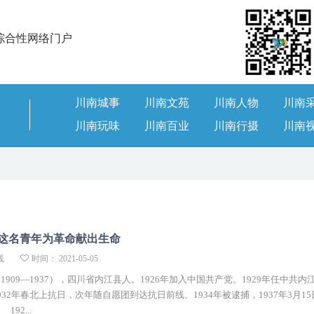
综合性网络门户
川南城事
川南文苑
川南人物
川南
川南玩味
川南百业
川南行摄
川南
这名青年为革命献出生命
线
时间： 2021-05-05
09—1937），四川省内江县人。1926年加入中国共产党。1929年任中共内
32年春北上抗日，次年随自愿团到达抗日前线。1934年被逮捕，1937年3月1
92...