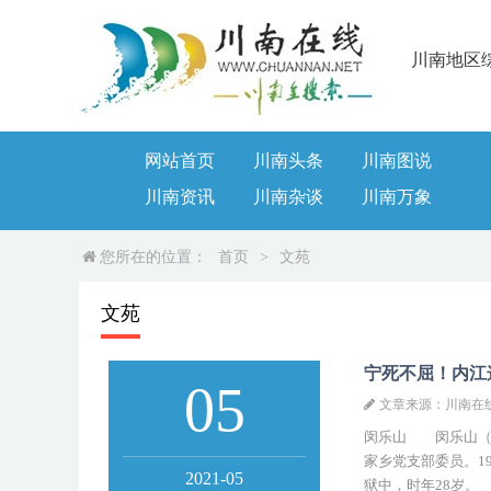
川南地区
网站首页
川南头条
川南图说
川南资讯
川南杂谈
川南万象
您所在的位置：
首页
>
文苑
文苑
宁死不屈！内江
05
文章来源：川南在
闵乐山 闵乐山（19
家乡党支部委员。19
2021-05
狱中，时年28岁。 1