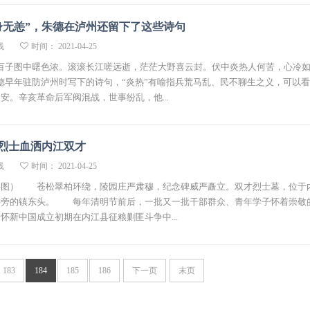
身无恙”，朱德在泸州还留下了这些诗句
线
时间： 2021-04-25
百子图中曙色浓。滚滚长江嗟远逝，茫茫大野喜云封。伏中炎热人何苦，心冷
早年驻防泸州时写下的诗句，“炎热”有喻指兵荒马乱、民不聊生之义，可以
安。辛亥革命后军阀混战，世事纷乱，他...
位烈士血洒内江双才
线
时间： 2021-04-25
料图） 苍松翠柏环绕，陵园庄严肃穆，纪念碑威严矗立。双才烈士墓，位于
路旁的镇东头。 每年清明节前后，一批又一批干部群众、青年学子怀着崇敬
怀新中国成立初期在内江县征粮剿匪斗争中...
183
184
185
186
下一页
末页