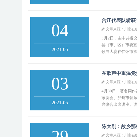
合江代表队斩获
04
文章来源：川南在
5月2日，由中共遵
县（市、区）市委宣
2021-05
歌曲大赛在仁怀市酒
在歌声中重温党
03
文章来源：川南在
4月30日，著名词
家协会、泸州市音乐
2021-05
席张合出席讲座。讲
陈大刚：故乡那
29
文章来源：川南在