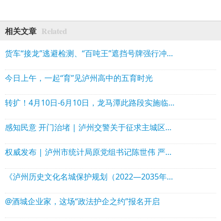
Related
相关文章
货车“接龙”逃避检测、“百吨王”遮挡号牌强行冲关……泸州曝光一批典型案例
今日上午，一起“育”见泸州高中的五育时光
转扩！4月10日-6月10日，龙马潭此路段实施临时交通管制
感知民意 开门治堵 | 泸州交警关于征求主城区高峰时段交通拥堵治理措施意见的公告
权威发布 | 泸州市统计局原党组书记陈世伟 严重违纪违法被开除党籍和公职
《泸州历史文化名城保护规划（2022—2035年）》完成住房城乡建设部专家评审
@酒城企业家，这场“政法护企之约”报名开启