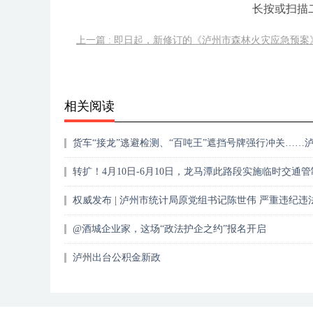
长按或扫描
上一篇 : 即日起，新修订的《泸州市森林火灾应急预案
相关阅读
货车“接龙”逃避检测、“百吨王”遮挡号牌强行冲关……
光一批典型案例
转扩！4月10日-6月10日，龙马潭此路段实施临时交通管
权威发布 | 泸州市统计局原党组书记陈世伟 严重违纪违
开除党籍和公职
@酒城企业家，这场“政法护企之约”报名开启
泸州出台公积金新政