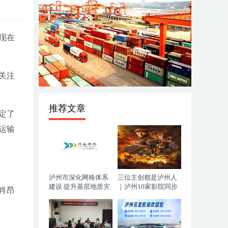
现在
关注
推荐文章
定了
运输
泸州市深化网格体系
三位主创都是泸州人
建设 提升基层地质灾
｜泸州10家影院同步
肖昂
害防治能力
上映，《血色黄梅》
今日登陆全国院线