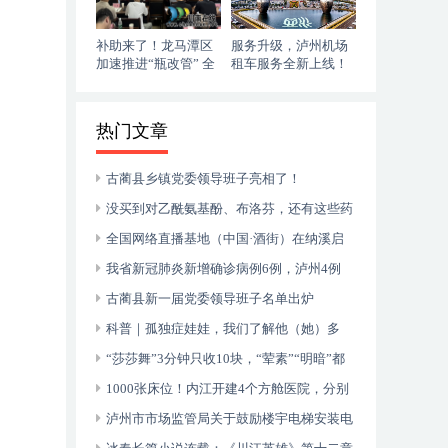
补助来了！龙马潭区
服务升级，泸州机场
加速推进“瓶改管” 全
租车服务全新上线！
力提升“安全底气”
落地即走，自在启程
热门文章
古蔺县乡镇党委领导班子亮相了！
没买到对乙酰氨基酚、布洛芬，还有这些药
可以临时替代
全国网络直播基地（中国·酒街）在纳溪启
动运行
我省新冠肺炎新增确诊病例6例，泸州4例
古蔺县新一届党委领导班子名单出炉
科普｜孤独症娃娃，我们了解他（她）多
少？
“莎莎舞”3分钟只收10块，“荤素”“明暗”都
有，还可以······
1000张床位！内江开建4个方舱医院，分别
位于——
泸州市市场监管局关于鼓励楼宇电梯安装电