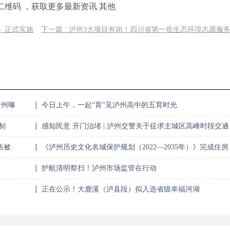
二维码 ，获取更多最新资讯 其他
》正式实施
下一篇 : 泸州3大项目有岗！四川省第一批生态环境志愿服
泸州曝
今日上午，一起“育”见泸州高中的五育时光
制
感知民意 开门治堵 | 泸州交警关于征求主城区高峰时段交通
拥堵治理措施意见的公告
法被
《泸州历史文化名城保护规划（2022—2035年）》完成住房
城乡建设部专家评审
护航清明祭扫！泸州市场监管在行动
正在公示！大鹿溪（泸县段）拟入选省级幸福河湖