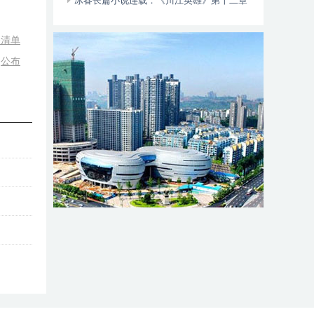
动自行车智能阻止系统的倡议书
冰春长篇小说连载：《川江英雄》第十二章
（大结局）
务清单
公布