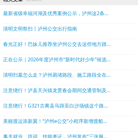
最新省级幸福河湖及优秀案例公示，泸州这2条河流入选
清明文明祭扫丨泸州公交出行指南
春光正好！巴妹儿推荐坐泸州公交去这些地方踏青郊游
正在公示｜2026年度泸州市“新时代好少年”候选人和四川省“新时代好少年”泸州候选人名单
清明扫墓怎么走？泸州易堵路段、施工路段全在这，快收藏！
注意绕行！泸县天兴镇龙贯春会期间交通管制及车辆绕行、停放通告
注意绕行！G321古蔺县马蹄至白沙场镇这个路段封闭施工
美丽渡运添新翼！“泸州e公交”小程序新增渡船预约购票，出行省心更便捷
事关就业、培训、技能考证，泸州发布“三张服务清单”