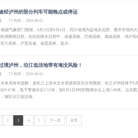
途经泸州的部分列车可能晚点或停运
线
时间： 2026-08-02
 根据气象部门预报，8月2日至8月4日，四川省境内盆地东北部、重庆市境内
一轮强降雨过程。在此轮降水过程中，渝厦高铁、巴南高铁、成渝高铁、绵泸高
安六高铁、沪昆高速、渝昆高铁、盘兴...
峰过境泸州，沿江低洼地带有淹没风险！
线
时间： 2026-08-02
市水务局发布提醒：据长江上游水文水资源局宜宾分局预报，长江泸州段将于8月
9.47米，低于警戒水位5.53米；较8月2日8时的预测水位上涨2.89米。点击
城区沿江低洼地...
2
3
4
5
下一页
末页