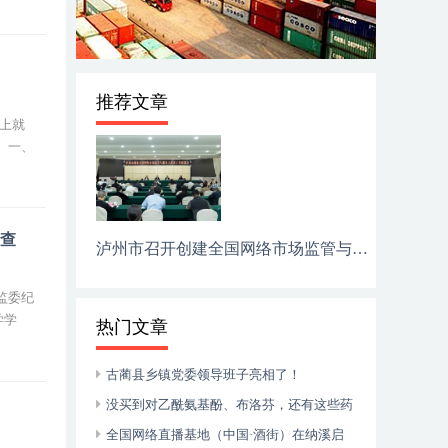
推荐文章
上就
 一、
调查
泸州市召开创建全国网络市场监管与服务示范区工作推进会
监委纪
学学
热门文章
古蔺县乡镇党委领导班子亮相了！
没买到对乙酰氨基酚、布洛芬，还有这些药
可以临时替代
全国网络直播基地（中国·酒街）在纳溪启