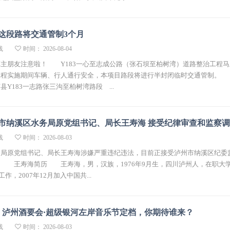
县这段路将交通管制3个月
线
时间： 2026-08-04
主朋友注意啦！ Y183一心至志成公路（张石坝至柏树湾）道路整治工程马
工程实施期间车辆、行人通行安全，本项目路段将进行半封闭临时交通管制。
Y183一志路张三沟至柏树湾路段 ...
市纳溪区水务局原党组书记、局长王寿海 接受纪律审查和监察
线
时间： 2026-08-03
局原党组书记、局长王寿海涉嫌严重违纪违法，目前正接受泸州市纳溪区纪委
。 王寿海简历 王寿海，男，汉族，1976年9月生，四川泸州人，在职大
工作，2007年12月加入中国共...
！泸州酒要会·超级银河左岸音乐节定档，你期待谁来？
线
时间： 2026-08-03