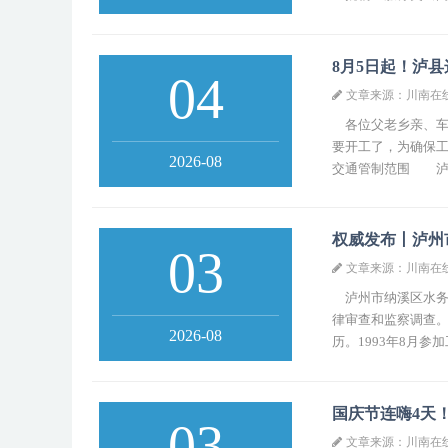
8月5日起！泸
04
文章来源：川南在
各位父老乡亲、车
要开工了，为确保
2026-08
交通管制范围 泸县
权威发布丨泸州
03
文章来源：川南在
泸州市纳溪区水务
律审查和监察调查
2026-08
历。1993年8月参加
国庆节连嗨4天
03
文章来源：川南在