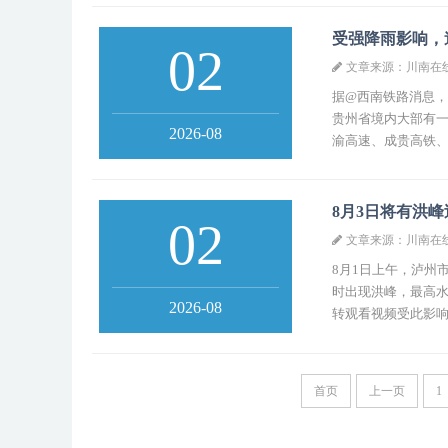
受强降雨影响，
02
文章来源：川南在
据@西南铁路消息，
贵州省境内大部有
2026-08
渝高速、成贵高铁、
8月3日将有洪
02
文章来源：川南在
8月1日上午，泸州
时出现洪峰，最高水位
2026-08
转观看视频受此影响，
首页
上一页
1