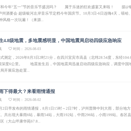
和今年“五一”节的音乐节盛况吗？ 属于乐迷的狂欢盛宴又来啦！ 据@
，泸州酒要会·超级银河左岸音乐节定档今年国庆节。10月3日-6日连嗨4天，嘻哈
四种风格一次玩遍！（来源...
生4.8级地震，多地震感明显，中国地震局启动四级应急响应
线
时间： 2026-08-03
定，2026年8月3日2时21分，在四川宜宾市高县（北纬28.54度，东经104.
震源深度6公里。 地震发生后，中国地震局迅速启动四级应急响应，调度中国
开展应急处置...
雨下得最大？来看雨情通报
线
时间： 2026-08-02
月2日早发布的雨情通报，8月1日15时～2日7时，泸州普降中到大雨，部分地方
共出现大暴雨6站，暴雨54站，大雨192站，中雨296站，小雨199站。各区
（大山坪康华苑67.8...