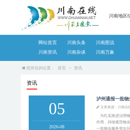
川南地区
网站首页
川南头条
川南图说
川南资讯
川南杂谈
川南万象
您所在的位置：
首页
>
资讯
资讯
泸州通报一批物
05
文章来源：川南在
为扎实推进治理物
作用，持续规范物
2026-08
一批物业服务突出问