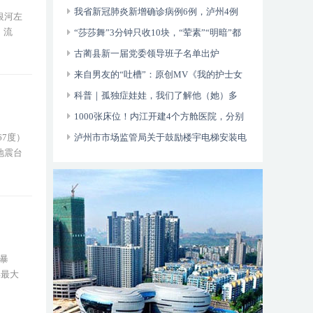
动运行
我省新冠肺炎新增确诊病例6例，泸州4例
银河左
、流
“莎莎舞”3分钟只收10块，“荤素”“明暗”都
有，还可以······
古蔺县新一届党委领导班子名单出炉
来自男友的“吐槽”：原创MV《我的护士女
友》今日上线！
科普｜孤独症娃娃，我们了解他（她）多
少？
1000张床位！内江开建4个方舱医院，分别
位于——
泸州市市场监管局关于鼓励楼宇电梯安装电
67度）
地震台
动自行车智能阻止系统的倡议书
暴
县最大