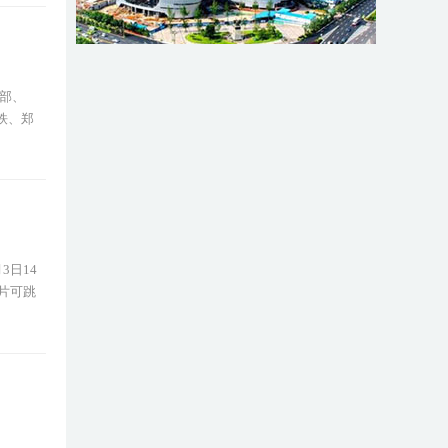
大部、
铁、郑
3日14
图片可跳