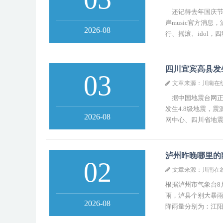
还记得去年国庆节
岸music官方消息
2026-08
行、摇滚、idol，
四川宜宾高县发
03
文章来源：川南在
据中国地震台网正式测
发生4.8级地震，
2026-08
网中心、四川省地震局
泸州昨晚哪里的
02
文章来源：川南在
根据泸州市气象台8
雨，泸县个别大暴雨。
2026-08
降雨量分别为：江阳区