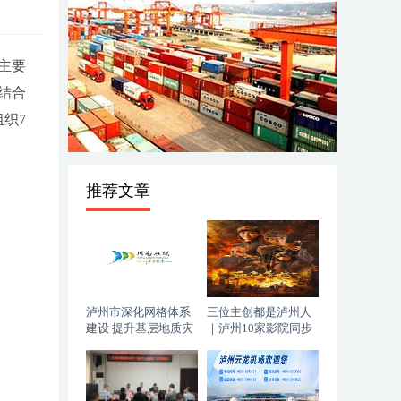
主要
结合
织7
推荐文章
泸州市深化网格体系
三位主创都是泸州人
建设 提升基层地质灾
｜泸州10家影院同步
害防治能力
上映，《血色黄梅》
今日登陆全国院线