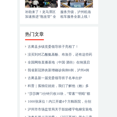
补助来了！龙马潭区
服务升级，泸州机场
加速推进“瓶改管” 全
租车服务全新上线！
力提升“安全底气”
落地即走，自在启程
热门文章
古蔺县乡镇党委领导班子亮相了！
没买到对乙酰氨基酚、布洛芬，还有这些药
可以临时替代
全国网络直播基地（中国·酒街）在纳溪启
动运行
我省新冠肺炎新增确诊病例6例，泸州4例
古蔺县新一届党委领导班子名单出炉
科普｜孤独症娃娃，我们了解他（她）多
少？
“莎莎舞”3分钟只收10块，“荤素”“明暗”都
有，还可以······
1000张床位！内江开建4个方舱医院，分别
位于——
泸州市市场监管局关于鼓励楼宇电梯安装电