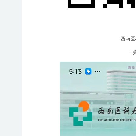
西南医
“