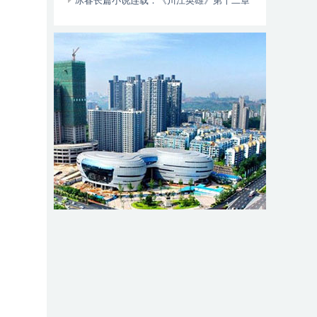
动自行车智能阻止系统的倡议书
冰春长篇小说连载：《川江英雄》第十二章
（大结局）