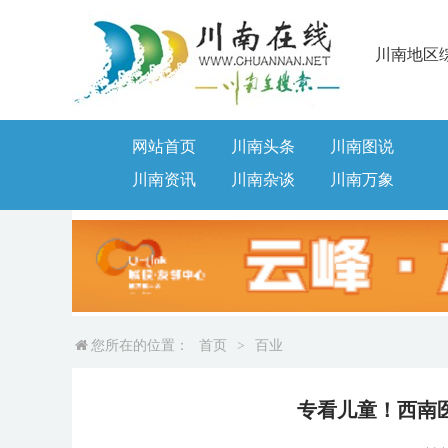
川南地区
网站首页
川南头条
川南图说
川南资讯
川南杂谈
川南万象
您所在的位置：
首页
>
百业
专看儿童！西南