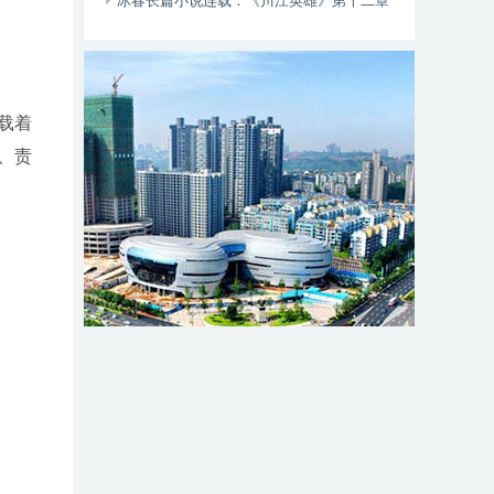
动自行车智能阻止系统的倡议书
冰春长篇小说连载：《川江英雄》第十二章
（大结局）
载着
、责