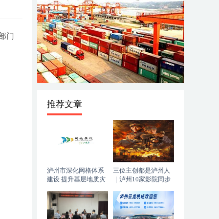
部门
推荐文章
泸州市深化网格体系
三位主创都是泸州人
建设 提升基层地质灾
｜泸州10家影院同步
害防治能力
上映，《血色黄梅》
今日登陆全国院线