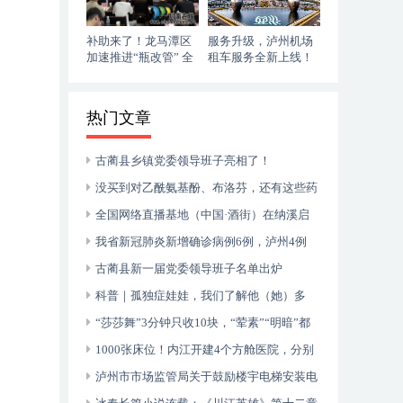
补助来了！龙马潭区
服务升级，泸州机场
加速推进“瓶改管” 全
租车服务全新上线！
力提升“安全底气”
落地即走，自在启程
热门文章
古蔺县乡镇党委领导班子亮相了！
没买到对乙酰氨基酚、布洛芬，还有这些药
可以临时替代
全国网络直播基地（中国·酒街）在纳溪启
动运行
我省新冠肺炎新增确诊病例6例，泸州4例
古蔺县新一届党委领导班子名单出炉
科普｜孤独症娃娃，我们了解他（她）多
少？
“莎莎舞”3分钟只收10块，“荤素”“明暗”都
有，还可以······
1000张床位！内江开建4个方舱医院，分别
位于——
泸州市市场监管局关于鼓励楼宇电梯安装电