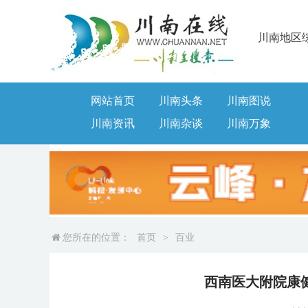
川南地区
网站首页
川南头条
川南图说
川南资讯
川南杂谈
川南万象
您所在的位置：
首页
>
百业
西南医大附院康