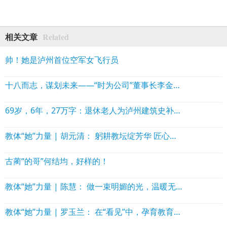
Related
相关文章
帅！她是泸州首位空军女飞行员
十八而志，谋划未来——“时为公司”董事长李金龙受邀参加第五届造价师节并分享经验
69岁，6年，27万字：退休老人为泸州建筑史补上珍贵拼图
教体“她”力量 | 胡元清： 躬耕教坛绽芳华 匠心培育结硕果
古蔺“的哥”何结均，好样的！
教体“她”力量 | 陈慧： 做一束明媚的光，温暖无数童年
教体“她”力量 | 罗玉兰： 在“看见”中，孕育教育的“幸福力”