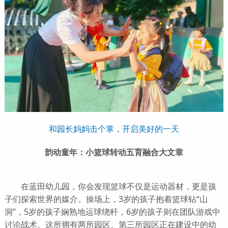
和园长妈妈击个掌，开启美好的一天
韵动童年：小篮球转动五育融合大文章
在蓝田幼儿园，你会发现篮球不仅是运动器材，更是孩
子们探索世界的媒介。操场上，3岁的孩子抱着篮球钻“山
洞”，5岁的孩子娴熟地运球绕杆，6岁的孩子则在团队游戏中
讨论战术。这所拥有两所园区、第三所园区正在建设中的幼