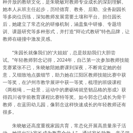
种开放的教研文化，是朱晓敏对教师专业成长的深刻理解。
她本人从班主任起步，历经德育、教务、后勤、业务副园长
等多岗位历练，深知教师发展需要土壤和平台。担任园长
后，她建立了常态化的研修机制，涵盖集中研修、专题培
训、课题研究等多种形式，并打造“辩论式教研”特色品牌，让
教师在碰撞中激发灵感。
“朱园长就像我们的‘大姐姐’，总是鼓励我们大胆尝
试。”年轻教师郭念记得，2024年，自己第一次参加教师技能
竞赛紧张不已，朱晓敏陪她磨课到深夜，不断肯定她的创
意，又细致地点拨细节，助力她在江阳区教师技能比赛中获
一等奖，在泸州市教学展评中获一等奖，梳理的班级课程
《两根绳，一处景，运动中的磨砺铸就坚韧品格的形成》获
得四川省学前教育课程比赛特等奖。如今郭念已成长为骨干
教师，在蓝田幼儿园，像郭念这样快速成长的年轻教师还有
很多。
朱晓敏还高度重视家园共育，常态化开展高质量亲子活