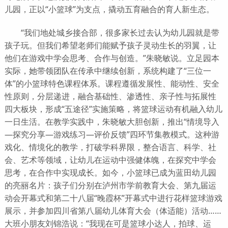
儿园，正以“小篮球”为支点，撬动五育融合的育人新生态。
“我们地处城乡接合部，很多家长过去认为幼儿园就是带
孩子玩。但我们希望老师们能赋予孩子灵动生长的羽翼，让
他们在游戏中学会思考、合作与创造。”朱晓敏说。立足园本
实际，她带领团队在传承中继续创新，系统构建了“三位一
体”的小篮球特色课程体系。课程遵循发展性、能动性、安全
性原则，分层递进，融合基础性、渗透性、亲子性与拓展性
四大板块，形成“五途径”实施策略，将篮球运动有机融入幼儿
一日生活。在教学实践中，朱晓敏大胆创新，推出“情境导入
—探究分享—游戏练习—评价反馈”四环节集教模式。这种游
戏化、情境化的教学，打破学科界限，整合语言、科学、社
会、艺术等领域，让幼儿在运动中强健体魄，在探究中学会
思考，在合作中实现成长。如今，小篮球已成为蓝田幼儿园
的亮丽名片：孩子们分别在泸州市学前教育大会、第九届运
动会开幕式和第二十八届“晚霞杯”开幕式中进行花样篮球游戏
展示，并参加四川省第八届幼儿体育大会（体适能）活动……
大班小朋友刘锦浩说：“我现在可是篮球小达人，拍球、运