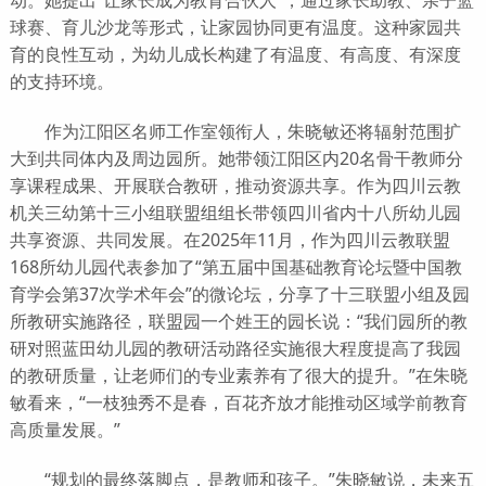
动。她提出“让家长成为教育合伙人”，通过家长助教、亲子篮
球赛、育儿沙龙等形式，让家园协同更有温度。这种家园共
育的良性互动，为幼儿成长构建了有温度、有高度、有深度
的支持环境。
作为江阳区名师工作室领衔人，朱晓敏还将辐射范围扩
大到共同体内及周边园所。她带领江阳区内20名骨干教师分
享课程成果、开展联合教研，推动资源共享。作为四川云教
机关三幼第十三小组联盟组组长带领四川省内十八所幼儿园
共享资源、共同发展。在2025年11月，作为四川云教联盟
168所幼儿园代表参加了“第五届中国基础教育论坛暨中国教
育学会第37次学术年会”的微论坛，分享了十三联盟小组及园
所教研实施路径，联盟园一个姓王的园长说：“我们园所的教
研对照蓝田幼儿园的教研活动路径实施很大程度提高了我园
的教研质量，让老师们的专业素养有了很大的提升。”在朱晓
敏看来，“一枝独秀不是春，百花齐放才能推动区域学前教育
高质量发展。”
“规划的最终落脚点，是教师和孩子。”朱晓敏说，未来五