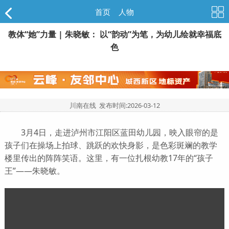
首页
>
人物
教体“她”力量 | 朱晓敏： 以“韵动”为笔，为幼儿绘就幸福底
色
川南在线 发布时间:
2026-03-12
3月4日，走进泸州市江阳区蓝田幼儿园，映入眼帘的是
孩子们在操场上拍球、跳跃的欢快身影，是色彩斑斓的教学
楼里传出的阵阵笑语。这里，有一位扎根幼教17年的“孩子
王”——朱晓敏。