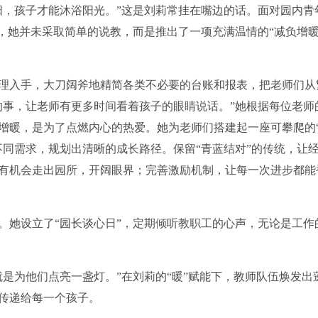
阳，孩子才能沐浴阳光。”这是刘莉常挂在嘴边的话。面对园内青
，她并未采取简单的说教，而是推出了一项充满温情的“减负增暖
入手，大刀阔斧地精简各类不必要的台账和报表，把老师们从
的事，让老师有更多时间看着孩子的眼睛说话。”她根据每位老师
增暖，是为了点燃内心的热爱。她为老师们搭建起一座可攀爬的
不同需求，规划出清晰的成长路径。保留“青蓝结对”的传统，让
有机会走出园所，开阔眼界；完善激励机制，让每一次进步都能
她设立了“园长谈心日”，定期倾听教职工的心声，无论是工作
为他们点亮一盏灯。”在刘莉的“暖”赋能下，教师队伍焕发出
传递给每一个孩子。