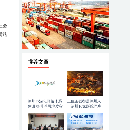
社会
腾路
推荐文章
泸州市深化网格体系
三位主创都是泸州人
建设 提升基层地质灾
｜泸州10家影院同步
害防治能力
上映，《血色黄梅》
今日登陆全国院线