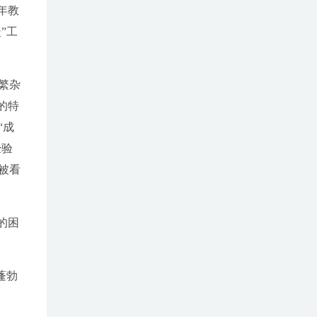
年教
”工
繁杂
的特
“成
经验
被看
的困
蓬勃