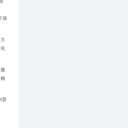
韧
个孩
游大
是化
暖服
，她
州普