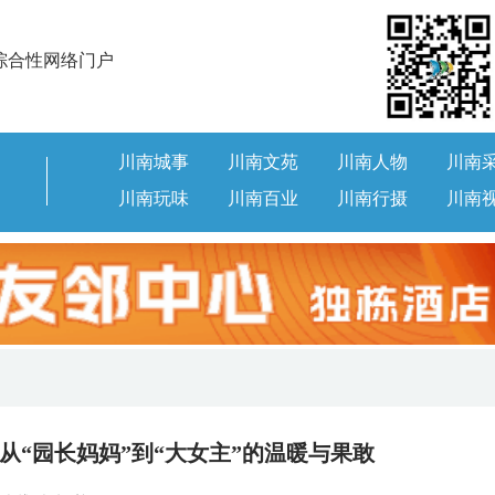
综合性网络门户
川南城事
川南文苑
川南人物
川南
川南玩味
川南百业
川南行摄
川南
： 从“园长妈妈”到“大女主”的温暖与果敢