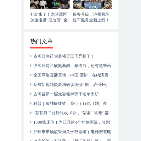
补助来了！龙马潭区
服务升级，泸州机场
加速推进“瓶改管” 全
租车服务全新上线！
力提升“安全底气”
落地即走，自在启程
热门文章
古蔺县乡镇党委领导班子亮相了！
没买到对乙酰氨基酚、布洛芬，还有这些药
可以临时替代
全国网络直播基地（中国·酒街）在纳溪启
动运行
我省新冠肺炎新增确诊病例6例，泸州4例
古蔺县新一届党委领导班子名单出炉
科普｜孤独症娃娃，我们了解他（她）多
少？
“莎莎舞”3分钟只收10块，“荤素”“明暗”都
有，还可以······
1000张床位！内江开建4个方舱医院，分别
位于——
泸州市市场监管局关于鼓励楼宇电梯安装电