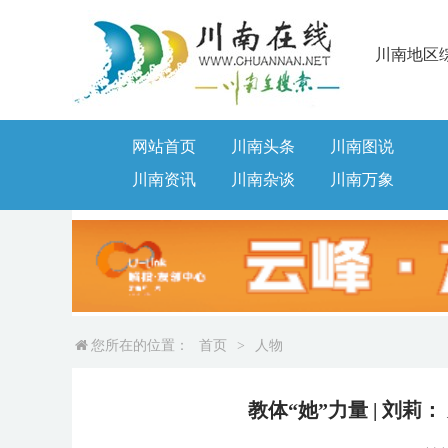
川南地区
网站首页
川南头条
川南图说
川南资讯
川南杂谈
川南万象
您所在的位置：
首页
>
人物
教体“她”力量 | 刘莉