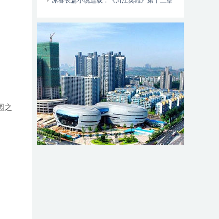
动自行车智能阻止系统的倡议书
冰春长篇小说连载：《川江英雄》第十二章
（大结局）
园之