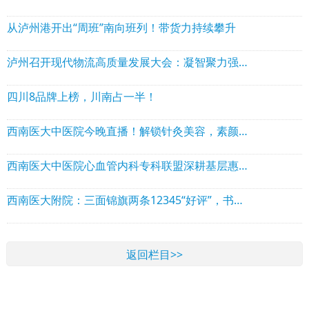
从泸州港开出“周班”南向班列！带货力持续攀升
泸州召开现代物流高质量发展大会：凝智聚力强枢纽 港产融合启新程
四川8品牌上榜，川南占一半！
西南医大中医院今晚直播！解锁针灸美容，素颜也能扛原相机
西南医大中医院心血管内科专科联盟深耕基层惠民生
西南医大附院：三面锦旗两条12345“好评”，书写医患最美双向奔赴
返回栏目>>