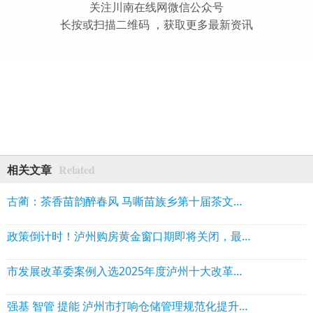
关注川南在线网微信公众号
长按或扫描二维码 ，获取更多最新资讯
Related
相关文章
古蔺：茶香苗韵醉春风 马嘶苗族乡第十届茶文化周开幕
政策倒计时！泸州购房黄金窗口期即将关闭，最高省10万，错过再无！
市发展改革委案例入选2025年度泸州十大改革典型案例之首
强基 智管 提能 泸州市打响仓储管理规范化提升三年行动“组合拳”