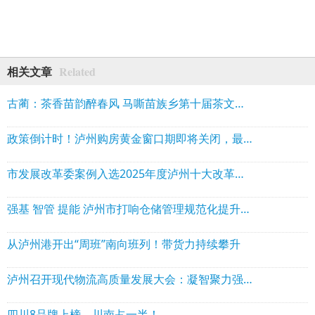
Related
相关文章
古蔺：茶香苗韵醉春风 马嘶苗族乡第十届茶文化周开幕
政策倒计时！泸州购房黄金窗口期即将关闭，最高省10万，错过再无！
市发展改革委案例入选2025年度泸州十大改革典型案例之首
强基 智管 提能 泸州市打响仓储管理规范化提升三年行动“组合拳”
从泸州港开出“周班”南向班列！带货力持续攀升
泸州召开现代物流高质量发展大会：凝智聚力强枢纽 港产融合启新程
四川8品牌上榜，川南占一半！