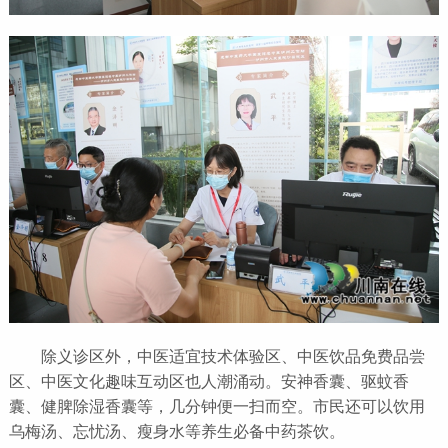
除义诊区外，中医适宜技术体验区、中医饮品免费品尝
区、中医文化趣味互动区也人潮涌动。安神香囊、驱蚊香
囊、健脾除湿香囊等，几分钟便一扫而空。市民还可以饮用
乌梅汤、忘忧汤、瘦身水等养生必备中药茶饮。