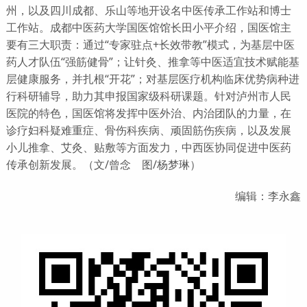
州，以及四川成都、乐山等地开设名中医传承
工作站
和博士
工作站。成都中医药大学国医馆馆长田小平介绍，国医馆主
要有三大职责：通过“专家驻点+长效带教”模式，为基层中医
药人才队伍“强筋健骨”；让针灸、推拿等中医适宜技术赋能基
层健康服务，并扎根“开花”；对基层医疗机构临床优势病种进
行科研辅导，助力其申报国家级科研课题。针对泸州市人民
医院的特色，国医馆将发挥中医外治、内治团队的力量，在
诊疗妇科疑难重症、骨伤科疾病、顽固筋伤疾病，以及发展
小儿推拿、艾灸、贴敷等方面发力，中西医协同促进中医药
传承创新发展。（文/曾念 图/杨梦琳）
编辑：李永鑫