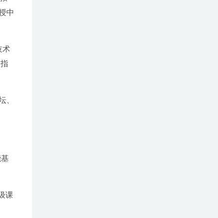
授中
技术
操指
坛、
能基
级课