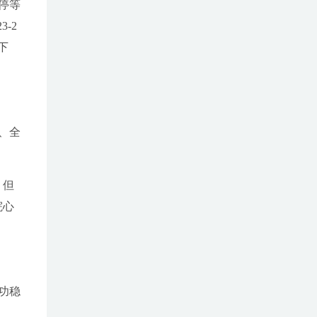
停等
-2
下
、全
，但
院
心
功稳