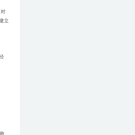
，对
建立
经
救