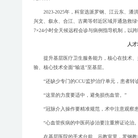
2023-2025年，科室选派罗钢、江云东、
兴文、叙永、合江、古蔺等邻近区域开通急救绿
7×24小时全天候远程会诊与病例指导机制，以
人才
提升基层医疗卫生服务能力，核心在技术、关
验、核心技术全面“输送”至基层。
“还缺少专门的CCU监护治疗单元，患者转诊
“这里的力度要适中，避免损伤血管。”
“冠脉介入操作要精准规范，术中注意观察患
“心血管疾病的中医药诊治要注重辨证论治。
在基层医院的手术台前、示教室里，罗钢教授