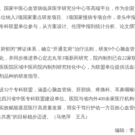
、国家中医心血管病临床医学研究分中心等高端平台，作为全国
单位纳入2项国家重点研发项目、1项国家慢病专项合作，牵头申
家专科联盟单位参与，从方案设计、伦理申报到统计分析、论文撰
府郁闭”辨证体系，确立“开通玄府”治疗法则，研发9个心脑血管
转化，并同步推进养心定志丸等3项新药研究，院内制剂已在22家
医医院
区域中医药院内制剂研究转化中心，为联盟单位提供活血
剂品种的研发指导。
32个专科联盟，涵盖心脑血管病、肝胆病、疼痛科、耳鼻咽喉
四川省中医专科联盟建设单位。医院与省内外400余家医疗机构
实效赋能基层医疗高质量发展，用实干笃行护佑一方百姓心血管
姓共惠”的目标稳步迈进。（马艳萍 王凡）
编辑：李