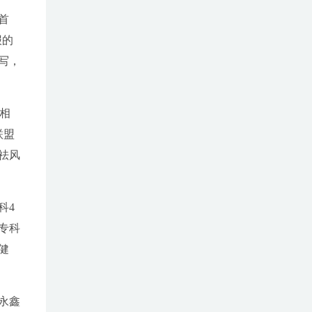
首
报的
写，
相
联盟
祛风
科4
专科
健
永鑫