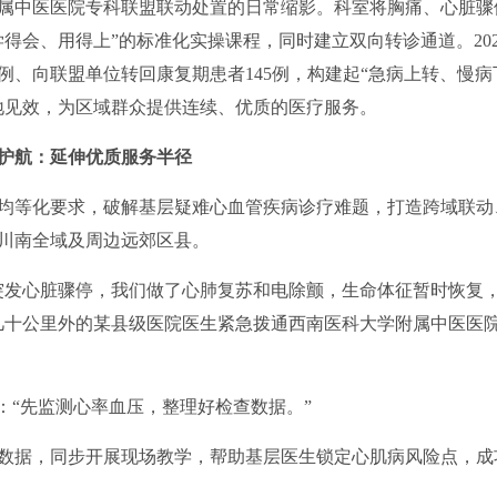
中医医院专科联盟联动处置的日常缩影。科室将胸痛、心脏骤
得会、用得上”的标准化实操课程，同时建立双向转诊通道。2023
7例、向联盟单位转回康复期患者145例，构建起“急病上转、慢病
地见效，为区域群众提供连续、优质的医疗服务。
护航：延伸优质服务半径
等化要求，破解基层疑难心血管疾病诊疗难题，打造跨域联动
川南全域及周边远郊区县。
发心脏骤停，我们做了心肺复苏和电除颤，生命体征暂时恢复
几十公里外的某县级医院医生紧急拨通
西南医科大学附属中医医
“先监测心率血压，整理好检查数据。”
据，同步开展现场教学，帮助基层医生锁定心肌病风险点，成