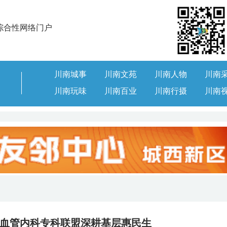
综合性网络门户
川南城事
川南文苑
川南人物
川南
川南玩味
川南百业
川南行摄
川南
血管内科专科联盟深耕基层惠民生