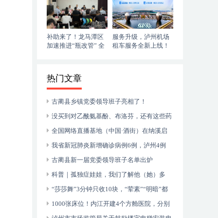
补助来了！龙马潭区
服务升级，泸州机场
加速推进“瓶改管” 全
租车服务全新上线！
力提升“安全底气”
落地即走，自在启程
热门文章
古蔺县乡镇党委领导班子亮相了！
没买到对乙酰氨基酚、布洛芬，还有这些药
可以临时替代
全国网络直播基地（中国·酒街）在纳溪启
动运行
我省新冠肺炎新增确诊病例6例，泸州4例
古蔺县新一届党委领导班子名单出炉
科普｜孤独症娃娃，我们了解他（她）多
少？
“莎莎舞”3分钟只收10块，“荤素”“明暗”都
有，还可以······
1000张床位！内江开建4个方舱医院，分别