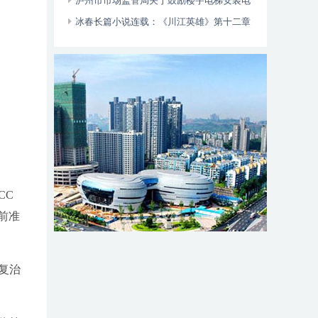
位于——
泸州市市场监管局关于鼓励楼宇电梯安装电
动自行车智能阻止系统的倡议书
冰春长篇小说连载：《川江英雄》第十二章
（大结局）
CC
前准
复治