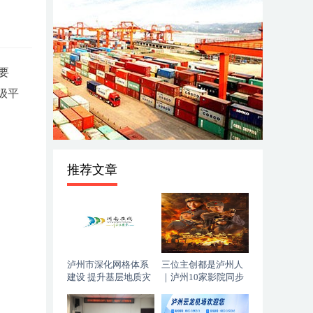
要
级平
推荐文章
泸州市深化网格体系
三位主创都是泸州人
建设 提升基层地质灾
｜泸州10家影院同步
害防治能力
上映，《血色黄梅》
今日登陆全国院线