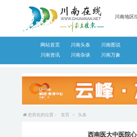
川南地区
网站首页
川南头条
川南图说
川南资讯
川南杂谈
川南万象
您所在的位置：
首页
>
头条
西南医大中医院心