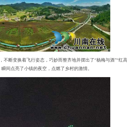
，不断变换着飞行姿态，巧妙而整齐地并摆出了“杨梅与酒”“红
造型，瞬间点亮了小镇的夜空，点燃了乡村的激情。