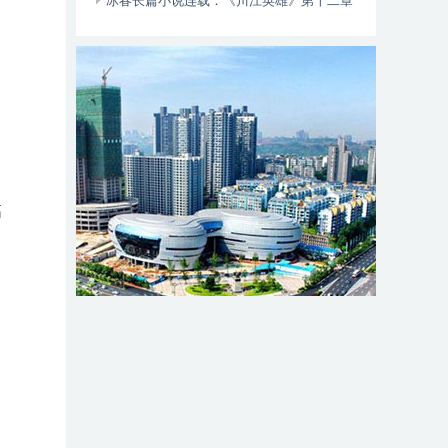
动自行车智能阻止系统的倡议书
冰春长篇小说连载：《川江英雄》第十二章
（大结局）
高