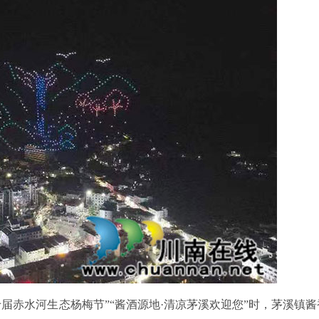
十届赤水河生态杨梅节”“酱酒源地·清凉茅溪欢迎您”时，茅溪镇酱