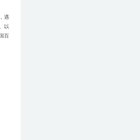
，遇
、以
国百