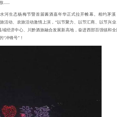
...
水河生态杨梅节暨首届酱酒嘉年华正式拉开帷幕。相约茅溪
酒旅活动、农旅活动激情上演，“以节聚力、以节汇商、以节兴业
县域经济中心、川黔酒旅融合发展新高地，奋进西部百强镇和全
“冲锋号”！