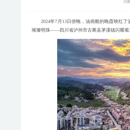
川南
2024年7月13日傍晚，油画般的晚霞映
璀璨明珠——四川省泸州市古蔺县茅溪镇闪耀着