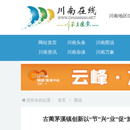
川南地区
网站首页
川南头条
川南图说
川南资讯
川南杂谈
川南万象
您所在的位置：
首页
>
图说
古蔺茅溪镇创新以“节”兴“业”促