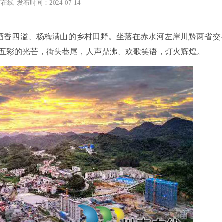
在线 发布时间：2024-07-14
红了酒香四溢、杨梅满山的乡村田野。坐落在赤水河左岸川黔两省交
五彩的光芒，街头巷尾，人声鼎沸、欢歌笑语，灯火辉煌。