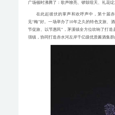
广场顿时沸腾了：歌声嘹亮、锣鼓喧天、礼花绽放...
在此起彼伏的掌声和欢呼声中，第十届赤
见“梅”好。一场举办了10年之久的特色文旅、
节促旅、以节惠民”，茅溪镇全方位吹响了打造
强镇，协同打造赤水河左岸千亿级优质酱酒集群的