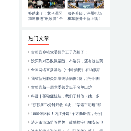
补助来了！龙马潭区
服务升级，泸州机场
加速推进“瓶改管” 全
租车服务全新上线！
力提升“安全底气”
落地即走，自在启程
热门文章
古蔺县乡镇党委领导班子亮相了！
没买到对乙酰氨基酚、布洛芬，还有这些药
可以临时替代
全国网络直播基地（中国·酒街）在纳溪启
动运行
我省新冠肺炎新增确诊病例6例，泸州4例
古蔺县新一届党委领导班子名单出炉
科普｜孤独症娃娃，我们了解他（她）多
少？
“莎莎舞”3分钟只收10块，“荤素”“明暗”都
有，还可以······
1000张床位！内江开建4个方舱医院，分别
位于——
泸州市市场监管局关于鼓励楼宇电梯安装电