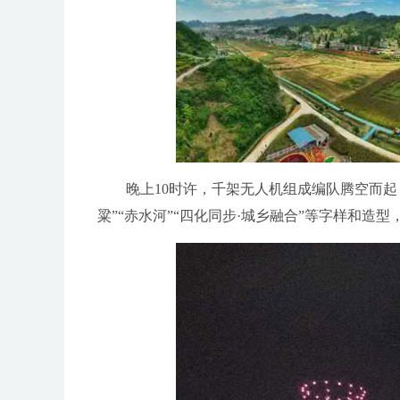
晚上10时许，千架无人机组成编队腾空而起
粱”“赤水河”“四化同步·城乡融合”等字样和