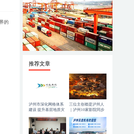
界的
推荐文章
泸州市深化网格体系
三位主创都是泸州人
建设 提升基层地质灾
｜泸州10家影院同步
害防治能力
上映，《血色黄梅》
今日登陆全国院线