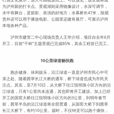
行酒文化展示，游人可由栈道而上。可以预见，该景观将成
为泸州新的打卡点。景观湖则采用镜像设计，水深可调节，
水中有舞台，是留影、表演的好地方；水幕桥长47米，除观
赏外还可以用于播放电影。公园里还建有展厅，可展示泸州
本地各种产品。
泸州市建管二中心现场负责人王华介绍，项目自去年6月
开工，目前“干杯”主题景观已完成85%，其余工程皆已完工。
10公里绿道畅快跑
跑步健身、休闲娱乐，沿江绿道一直是泸州市民心中可
亲之处。随着茜草长江大桥的通车，桥下绿道也成为市民关
注点。其实，至7月10日，从大桥下往江悦明珠小区方向的沿
江绿道，只有1公里尚未连通，其也即将开工建设。加上已经
开工的国窖大桥往江悦明珠小区方向的3公里，到明年春节
前，茜草半岛的沿江绿道将全部贯通，从国窖大桥下到茜草
长江大桥下，有约10公里。届时，不仅钟灵可以跑个痛快，