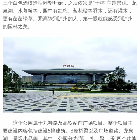
三个白色酒樽造型雕塑开始，之后依次是“干杯”主题景观、龙
泉湖、水幕桥等，园中有红梅、蓝花楹等乔木，还有灌木，
更有茵茵绿草。乘高铁到泸州的人，第一眼就能感受到泸州
的园林之美。
这个公园属于九狮路及高铁站前广场项目。整个项目主
要建设内容包括建设5幢建筑、3座桥梁以及广场道路、龙泉
湖、景观小品等。其中，公园分为“迎、礼、聚、乐”四个功能