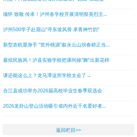
缅怀 致敬 传承！泸州各学校开展清明祭英烈主题系列活动
泸州500学子赴眉山“寻东坡风骨 承青神竹韵”
新型农机显身手 “世外桃源”叙永云山坝春耕正当时
最炫民族风！泸县实验学校把课间操“舞”出新花样
课还能这么上？龙马潭这所学校太会了→
合江县成功举办2026届高校毕业生春季双选会
2026龙卦山登山活动吸引省内外近千名爱好者参与
返回栏目>>