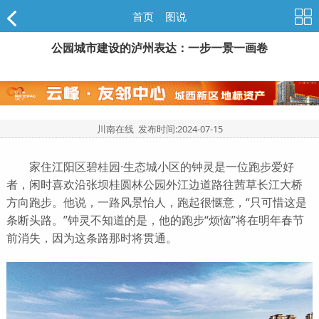
首页
>
图说
公园城市建设的泸州表达：一步一景一画卷
川南在线 发布时间:
2024-07-15
家住江阳区碧桂园·生态城小区的钟灵是一位跑步爱好
者，闲时喜欢沿张坝桂圆林公园外江边道路往茜草长江大桥
方向跑步。他说，一路风景怡人，跑起很惬意，“只可惜这是
条断头路。”钟灵不知道的是，他的跑步“烦恼”将在明年春节
前消失，因为这条路那时将贯通。