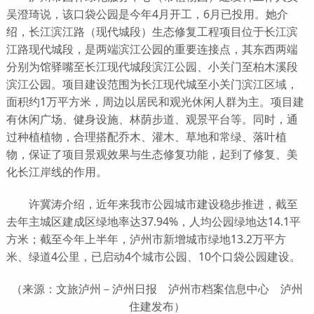
吴澄琦说，该口袋公园是今年4月开工，6月已投用。她介
绍，长江滨江路（现代城段）生态修复工程项目位于长江滨
江路现代城段，是两端滨江公园的重要连接点，其东西两端
分别为馆驿嘴至长江现代城段滨江公园、小关门至柏木溪段
滨江公园。项目建设范围为长江现代城至小关门滨江区域，
面积约1万平方米，周边以居民和观光休闲人群为主。项目建
有休闲广场、健身设施、林荫步道、观景平台等。同时，通
过种植植物，合理搭配乔木、灌木、草地和常绿、落叶植
物，保证了项目景观效果与生态修复功能，起到了修复、美
化长江岸线的作用。
许冀涛介绍，近年来我市公园城市建设稳步推进，截至
去年主城区建成区绿地率达37.94%，人均公园绿地达14.1平
方米；截至今年上半年，泸州市新增城市绿地13.2万平方
米、绿道4公里，已启动4个城市公园、10个口袋公园建设。
（来源：文旅泸州－泸州日报 泸州市档案信息中心 泸州
住建发布）