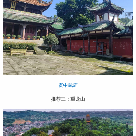
资中武庙
推荐三：重龙山