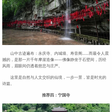
山中古迹遍布：永庆寺、内城墙、寿音阁……而最令人震
撼的，是那一片千年摩崖造像——佛像静坐于石壁间，历经
风雨，眉眼间仍透着慈悲与庄严。
这里是自然与人文交织的仙境，一步一景，皆是时光的
诗篇。
推荐四：宁国寺