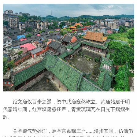
距文庙仅百步之遥，资中武庙巍然屹立。武庙始建于明
代嘉靖年间，红宫墙肃穆庄严，青黄琉璃瓦在日光下熠熠生
辉。
关圣殿气势雄浑，启圣宫肃穆庄严……漫步其间，仿佛仍