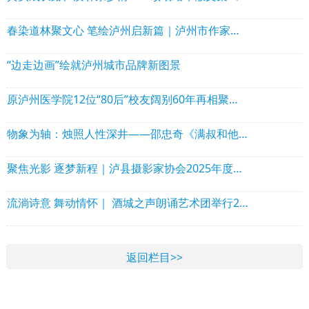
春染道林聚文心 笔绘泸州启新篇｜泸州市作家协会理事会走进泸县石桥镇道林沟 祥音奖2万元花落陈言熔
“边走边画”绘就泸州城市品牌新图景
原泸州医学院12位“80后”校友阔别60年再相聚！赠送“西南核医赋”！
物象为轴：烛照人性深井——邵忠奇《满叔和他的矿山》出版
聚焦光影 逐梦新程｜泸县摄影家协会2025年度年会圆满举行
流淌诗意 舞动情怀｜ 酒城之声朗诵艺术团举行2025年年会暨文艺演出活动
返回栏目>>