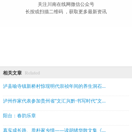
关注川南在线网微信公众号
长按或扫描二维码 ，获取更多最新资讯
Related
相关文章
泸县喻寺镇新桥村惊现明代崇祯年间的养生洞石刻
泸州作家代表参加贵州省“文汇兴黔·书写时代”文学名家采风行活动
阳台：春韵乐章
真实成长路、质朴家乡情——读胡绪华散文集《走出小水河》