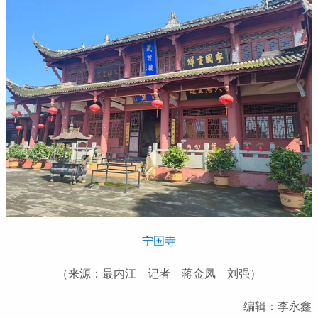
宁国寺
（来源：最内江 记者 蒋金凤 刘强）
编辑：李永鑫