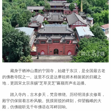
藏身于栖神山麓的宁国寺，始建于东汉，是全国最古老
的佛教寺院之一。这里不仅是达摩祖师木棉袈裟的归藏之
地，更因宋太宗亲赐“芝草灵芝”匾额而声名远播。
踏入寺内，古木参天，梵音缭绕。历经明清多次修葺，
殿宇仍保留着古朴风貌。抚摸斑驳的碑刻，仰望巍峨的大
殿，仿佛能听见千年佛语在耳畔回响。