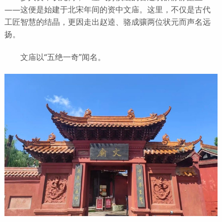
——这便是始建于北宋年间的资中文庙。这里，不仅是古代
工匠智慧的结晶，更因走出赵逵、骆成骧两位状元而声名远
扬。
文庙以“五绝一奇”闻名。