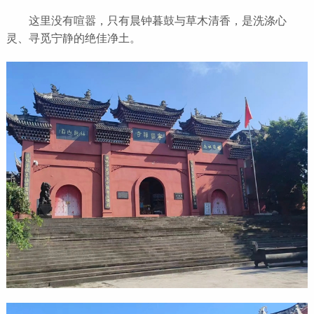
这里没有喧嚣，只有晨钟暮鼓与草木清香，是洗涤心
灵、寻觅宁静的绝佳净土。