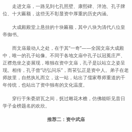
走进文庙，一路见到七孔照壁、康熙碑、泮池、孔子牌
位、十大匾额，这些无不彰显资中厚重的历史内涵。
大成殿殿堂上悬挂的十块匾额，其中八块为清代八位皇
帝御书。
而文庙最动人之处，在于其“一奇”——全国文庙大成殿
中，唯一的孔子站像。不同于各地文庙中孔子以冠冕庄严、
正襟危坐之姿展现，唯独在资中文庙，孔子是以站立之姿呈
现。相传，孔子曾“访弘问乐”，而苌弘正是资中人。弟子在老
师故里，自然执礼而立，这一站，站出了儒家尊师重道的千
年传统，也站出了资中独有的文化温度。
穿行于朱甍碧瓦之间，抚过雕花木檐，仿佛能听见昔日
学子金榜题名的欢欣。
推荐二：资中武庙