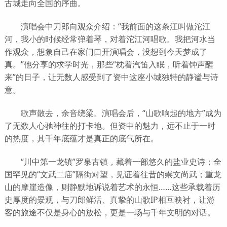
古城走向全国的序曲。
演唱会中刀郎向观众介绍：“我前面的这条江叫做沱江
河，我小的时候经常弹着琴，对着沱江河唱歌。我把河水当
作观众，想象自己在家门口开演唱会，没想到今天梦成了
真。”他分享的求学时光，那些“枕着汽笛入眠，听着钟声醒
来”的日子，让无数人感受到了资中这座小城独特的静谧与诗
意。
歌声散去，余音绕梁。演唱会后，“山歌响起的地方”成为
了无数人心驰神往的打卡地。但资中的魅力，远不止于一时
的热度，其千年底蕴才是真正的底气所在。
“川中第一龙镇”罗泉古镇，藏着一部悠久的盐业史诗；全
国罕见的“文武二庙”隔街对望，见证着往昔的崇文尚武；重龙
山的摩崖造像，则静默地诉说着艺术的永恒……这些承载着历
史厚度的景观，与刀郎鲜活、真挚的山歌IP相互映衬，让游
客的旅途不仅是身心的放松，更是一场与千年文明的对话。