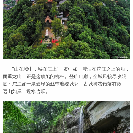
“山在城中，城在江上”，资中如一艘泊在沱江之上的船，
而重龙山，正是这艘船的桅杆。登临山巅，全城风貌尽收眼
底：沱江如一条碧绿的丝带缠绕城郭，古城街巷错落有致，
远山如黛，近水含烟。