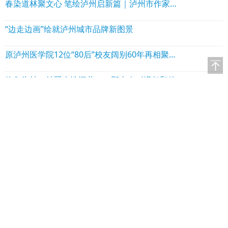
春染道林聚文心 笔绘泸州启新篇｜泸州市作家协会理事会走进泸县石桥镇道林沟 祥音奖2万元花落陈言熔
“边走边画”绘就泸州城市品牌新图景
原泸州医学院12位“80后”校友阔别60年再相聚！赠送“西南核医赋”！
物象为轴：烛照人性深井——邵忠奇《满叔和他的矿山》出版
聚焦光影 逐梦新程｜泸县摄影家协会2025年度年会圆满举行
流淌诗意 舞动情怀｜ 酒城之声朗诵艺术团举行2025年年会暨文艺演出活动
诗酒融文脉 艺香润酒城——浅议文学艺术与酒博会的温柔相逢
返回栏目>>