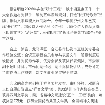
报告明确2026年实施“双十工程”，以十项重点工作、十
大创作题材为抓手，编制五年发展规划，打造“长江诗歌带”品
牌，推动文学赋能文旅商融合。今年一季度泸州文学已实
现“开门红”，23位诗人作品登《诗刊》，55位诗人作品入选
《四川文学》“泸州卷”，三省四地市“长江诗歌带”战略合作基
本达成。
会上，泸县、龙马潭区、合江县作协及市直机关专委会
作经验交流；会议宣读新会员名单与表扬文件，通报制度建
设情况，并为优秀作家、优秀会员及获奖代表颁奖。市委原
副书记叶怀祥，市作协副书记、副主席徐乾讲话，充分肯定
了市作协工作成效，对文学事业发展寄予厚望。
会议的高光时刻在于祥音奖的发布。由叶怀祥、邓丽音
夫妇自愿出资设立“祥音文学”奖，奖励泸州市作家协会会员，
获得四川文学奖，四川省精神文明建设“五个一工程”奖的，每
项奖励2万元，获得全国优秀儿童文学奖、全国精神文明建