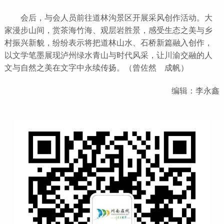
会后，与会人员前往道林沟景区开展采风创作活动。大
家漫步山间，赏茶海竹海、观层岩胜景，感受生态之美与乡
村振兴新貌，纷纷表示将把道林山水、石桥新篇融入创作，
以文学笔墨展现泸州绿水青山与时代风采，让川渝交融的人
文与自然之美在文字中永续传扬。
（曾佐然 成帆）
编辑：李永鑫