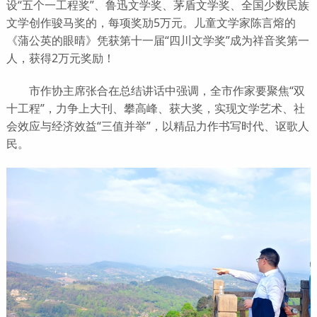
设“五个一工程奖”、鲁迅文学奖、茅盾文学奖、全国少数民族
文学创作骏马奖的，每项奖劢5万元。儿童文学家陈言熔的
《蒲公英的眼晴》凭获第十一届“四川文学奖”成为祥音奖第一
人，获得2万元奖励！
市作协主席张合在总结讲话中强调，全市作家要聚焦“双
十工程”，力争上大刊、攀高峰、获大奖，实现文学艺术、社
会效应与经济效益“三值并举”，以精品力作书写时代、讴歌人
民。