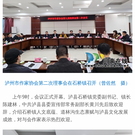
泸州市作家协会第二次理事会在石桥镇召开（曾佐然 摄）
上午9时，会议正式开幕。泸县石桥镇党委副书记、镇长
陈建林，中共泸县县委宣传部常务副部长黄川先后致欢迎
辞，介绍石桥镇人文底蕴、道林沟生态禀赋与泸县文化发展
成效，对与会作家表示热烈欢迎。