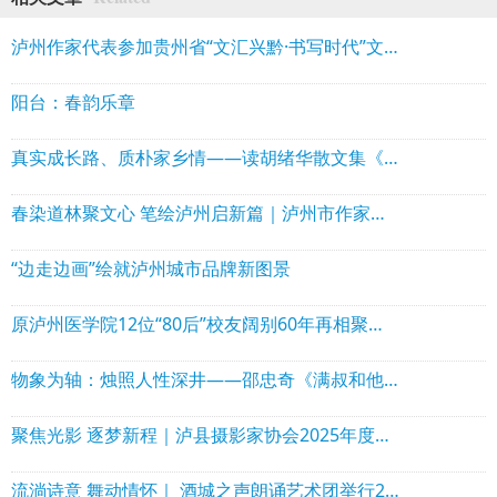
泸州作家代表参加贵州省“文汇兴黔·书写时代”文学名家采风行活动
阳台：春韵乐章
真实成长路、质朴家乡情——读胡绪华散文集《走出小水河》
春染道林聚文心 笔绘泸州启新篇｜泸州市作家协会理事会走进泸县石桥镇道林沟 祥音奖2万元花落陈言熔
“边走边画”绘就泸州城市品牌新图景
原泸州医学院12位“80后”校友阔别60年再相聚！赠送“西南核医赋”！
物象为轴：烛照人性深井——邵忠奇《满叔和他的矿山》出版
聚焦光影 逐梦新程｜泸县摄影家协会2025年度年会圆满举行
流淌诗意 舞动情怀｜ 酒城之声朗诵艺术团举行2025年年会暨文艺演出活动