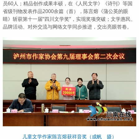
员60人；精品创作成果丰硕，在《人民文学》《诗刊》等国
省级刊物发表作品2000余篇（首），陈言熔《蒲公英的眼
睛》斩获第十一届“四川文学奖”，实现奖项突破；文学惠民、
品牌活动、对外交流与网络文学同步推进，交出亮眼答卷。
儿童文学作家陈言熔获祥音奖（成帆 摄）