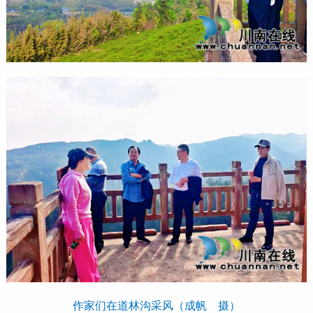
作家们在道林沟采风（成帆 摄）