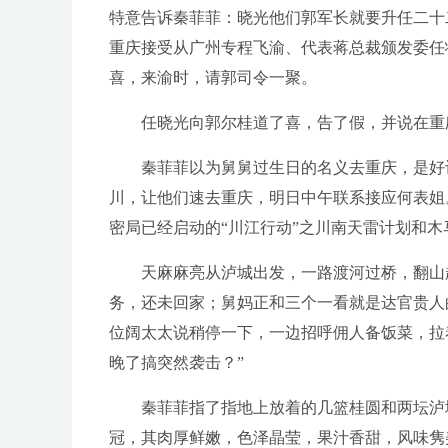
特意告诉秦菲菲：晓光他们郭军长就要升任二十
重庆接受从广州专程飞渝、代表蒋总裁颁发委任
喜，来渝时，请郭司令一聚。
任晓光向郭尔桂道了喜，告了假，并说在重庆
秦菲菲以为舅舅过生日的名义去重庆，是好让
川，让他们速去重庆，明日中午联系接应何表姐
密局已经启动的“川江行动”之川南天雷计划和木
天麻麻亮从泸城出发，一路渡河过桥，翻山越
务，还未回家；舅妈正和三个一看就是达官贵人
位阔太太说稍停一下，一边招呼佣人备饭菜，拉
晚了搞突然袭击？”
秦菲菲指了指地上放着的几篮桂圆和两坛泸城
冠，其肉厚鲜嫩，色泽晶莹，果汁香甜，风味隽