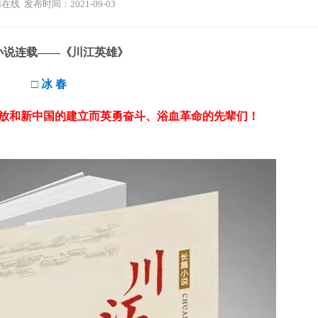
在线 发布时间：2021-09-03
小说连载——《川江英雄》
□ 冰 春
放和新中国的建立而英勇奋斗、浴血革命的先辈们！