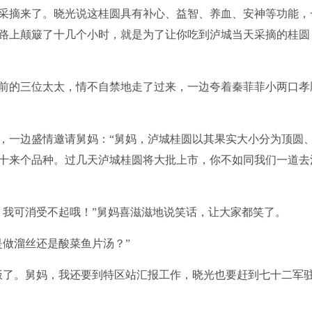
采摘来了。晓光说这桂圆具有补心、益智、养血、安神等功能，
路上颠簸了十几个小时，就是为了让你吃到泸城当天采摘的桂圆
的三位太太，情不自禁地走了过来，一边夸着秦菲菲小两口孝
一边盛情邀请舅妈：“舅妈，泸城桂圆以其果实大小分为顶圆
十来个品种。过几天泸城桂圆将大批上市，你不如同我们一道去
我可消受不起哦！”舅妈喜滋滋地说笑话，让大家都笑了。
做溜丝还是酸菜鱼片汤？”
了。舅妈，我还要到特区站汇报工作，晓光也要赶到七十二军