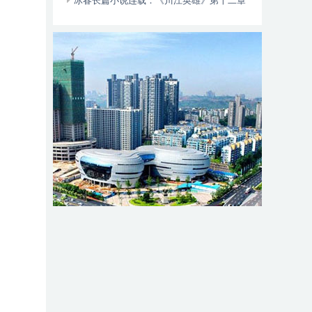
动自行车智能阻止系统的倡议书
冰春长篇小说连载：《川江英雄》第十二章
（大结局）