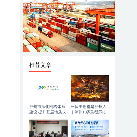
推荐文章
泸州市深化网格体系
三位主创都是泸州人
建设 提升基层地质灾
｜泸州10家影院同步
害防治能力
上映，《血色黄梅》
今日登陆全国院线