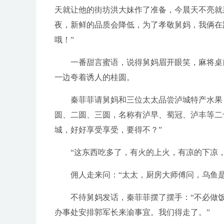
天就让他的街坊洪大妹作了准备，今晨天不亮就
夜，新鲜的品质会降低，为了孝敬舅妈，我俩在
哦！”
一番甜言蜜语，说得舅妈眉开眼笑，麻将桌前
一边夸着诱人的桂圆。
秦菲菲请舅妈和三位太太品尝泸城特产水果，
圆、二圆、三圆，名称有泸早、蜀冠、泸丰等二
城，好好享受享受，要得不？”
“这东西吃多了，有火的上火，有凉的下凉，
佣人走来问：“太太，厨房大师傅问，乌鱼是
不待舅妈发话，秦菲菲摆了摆手：“不必做饭
办事处安排郭军长来渝事宜。我们得走了。”