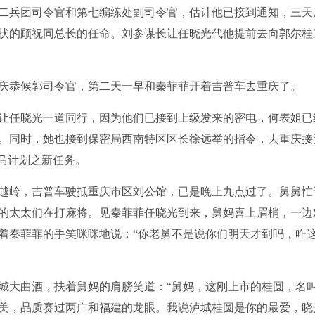
二兵团司令官和第七编练处副司令官，估计他已接到通知，三天
状的顾祝同总长的任命。刘参谋长让任晓光代他提前去向郭尔桂
恭候郭司令官，第二天一早和秦菲菲开着吉普车去重庆了。
任晓光一道同行，因为他们已接到上级发来的密电，何表姐已
。同时，她也接到保密局西南特区区长徐远举的指令，去重庆接
马计划之新任务。
岭，吉普车驶抵重庆市区刘公馆，已是晚上九点过了。舅舅忙
的太太们在打麻将。见秦菲菲任晓光到来，舅妈喜上眉梢，一边
着秦菲菲的手笑咪咪地说：“你老舅不是说你们明天才到吗，咋
大曲酒，扶着舅妈的肩膀笑道：“舅妈，这刚上市的桂圆，名
美，品质赛过两广和福建的龙眼。我说泸城桂圆是你的最爱，晓