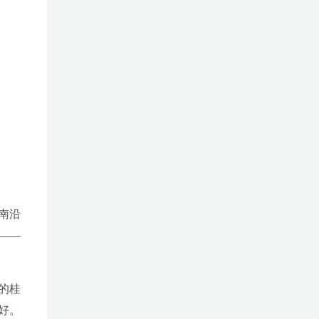
南沿
——
的桂
好。