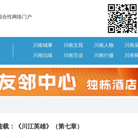
综合性网络门户
川南城事
川南文苑
川南人物
川南
川南玩味
川南百业
川南行摄
川南
连载：《川江英雄》（第七章）