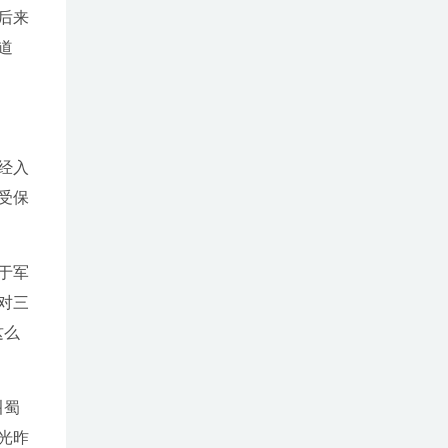
后来
道
经入
受保
于军
对三
这么
叫蜀
光昨