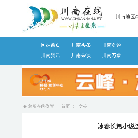
川南地区
网站首页
川南头条
川南图说
川南资讯
川南杂谈
川南万象
您所在的位置：
首页
>
文苑
冰春长篇小说