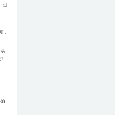
一过
顺，
、头
泸
驻渝