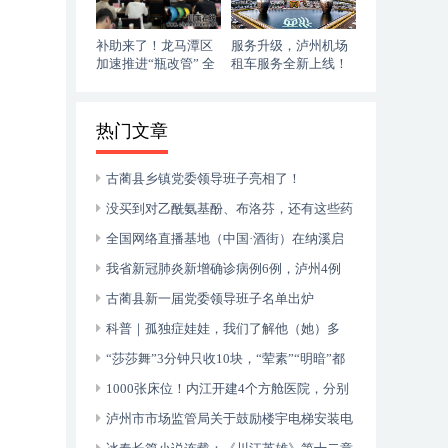
补助来了！龙马潭区
服务升级，泸州机场
加速推进“瓶改管” 全
租车服务全新上线！
力提升“安全底气”
落地即走，自在启程
热门文章
古蔺县乡镇党委领导班子亮相了！
没买到对乙酰氨基酚、布洛芬，还有这些药
可以临时替代
全国网络直播基地（中国·酒街）在纳溪启
动运行
我省新冠肺炎新增确诊病例6例，泸州4例
古蔺县新一届党委领导班子名单出炉
科普｜孤独症娃娃，我们了解他（她）多
少？
“莎莎舞”3分钟只收10块，“荤素”“明暗”都
有，还可以······
1000张床位！内江开建4个方舱医院，分别
位于——
泸州市市场监管局关于鼓励楼宇电梯安装电