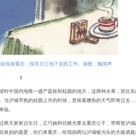
妆现身重庆，指导川江地下党的工作。插图：魏闻声
1
时中国内地唯一盛产荔枝和桂圆的地方，这两种水果，皆比东
。当泸城早熟的桂圆上市的时候，意味着燠热的天气即将过去，
来临。
两天舅舅过生日，正巧她和任晓光要去重庆公干，带两筐泸城
你舅妈的最爱，你们来重庆，给我搞两坛泸城银沟头的大曲酒最