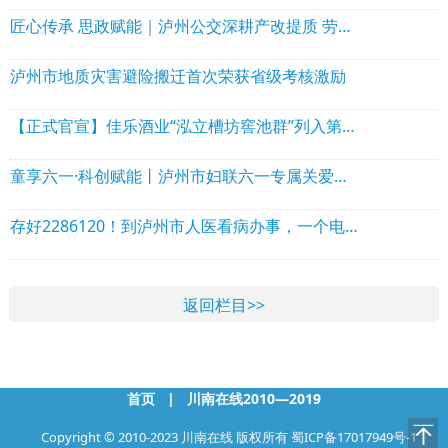
匠心传承 思政赋能｜泸州公交深耕产改提质 劳模领航擦亮文明出行底色
泸州市地质灾害避险搬迁首次荣获省级考核激励
【正式官宣】佳乐酒业“泓立槽坊窖池群”列入第十批省级文物保护单位
童享六一·科创赋能丨泸州市妇联六一专属关爱活动，邀您参与！
存好2286120！到泸州市人医看病办事，一个电话全搞定！
返回栏目>>
首页
|
川南在线2010—2019
Copyright © 2010-2023 川南在线 版权所有
蜀ICP备17017949号-1