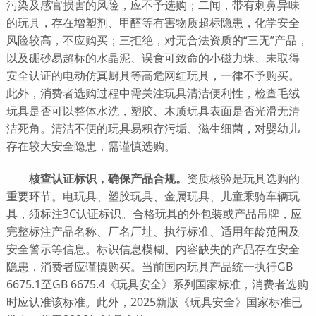
污染及感官损害的风险，应不予选购；二闻，带有刺鼻异味
的玩具，存在增塑剂、甲醛等有害物质超标隐患，化学安全
风险较高，不应购买；三拒绝，对无合法资质的“三无”产品，
以及硼砂易超标的水晶泥、误食可致命的小磁力珠、未取得
安全认证的电动仿真厨具等高危网红玩具，一律不予购买。
此外，消费者选购过程中需关注玩具清洁便利性，检查毛绒
玩具是否可以整体水洗，塑胶、木质玩具表面是否光滑无清
洁死角。清洁不便的玩具易积存污垢、滋生细菌，对婴幼儿
存在较大安全隐患，需谨慎选购。
核查认证标识，确保产品合规。
资质核验是玩具选购的
重要环节。电玩具、塑胶玩具、金属玩具、儿童乘骑车辆玩
具，须标注3C认证标识。合格玩具的外包装或产品吊牌，应
完整标注产品名称、厂名厂址、执行标准、适用年龄范围及
安全警示等信息。标识信息模糊、内容缺失的产品存在安全
隐患，消费者应谨慎购买。当前国内玩具产品统一执行GB
6675.1至GB 6675.4《玩具安全》系列国家标准，消费者选购
时应认准该标准。此外，2025新版《玩具安全》国家标准已