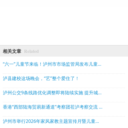
Related
相关文章
“六一”儿童节来临！泸州市市场监管局发布儿童玩具安全选购消费提示
泸县建校这场晚会，“艺”整个爱住了！
泸州公交9条线路优化调整即将陆续实施 提升城西、长湿、城北等片区出行效率
香港“西部陆海贸易新通道”考察团莅泸考察交流 深化泸港经贸合作
泸州市举行2026年家风家教主题宣传月暨儿童友好城市建设主题活动