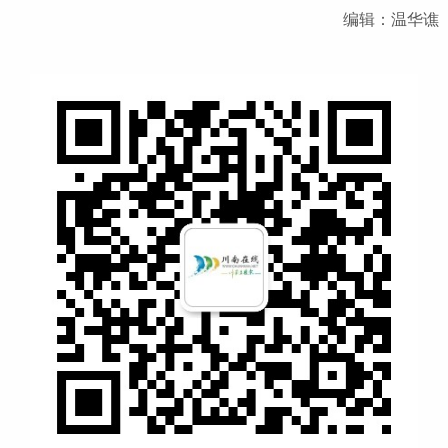
编辑：温华谯