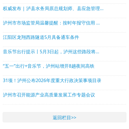
权威发布 | 泸县水务局原总规划师、县应急管理局原副局长（兼）陈文 严重违纪违法被开除党籍和公职
泸州市市场监管局温馨提醒：按时年报守信用 警惕诈骗护平安
江阳区龙翔西路隧道5月具备通车条件
音乐节出行提示丨5月3日起，泸州这些路段将实施交通管制
“五一”出行+音乐节，泸州站增开8趟夜间高铁
31项！泸州公布2026年度重大行政决策事项目录
泸州市召开能源产业高质量发展工作专题会议
返回栏目>>