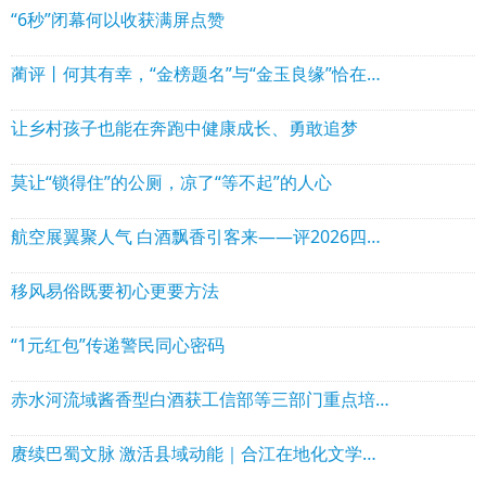
“6秒”闭幕何以收获满屏点赞
蔺评丨何其有幸，“金榜题名”与“金玉良缘”恰在古蔺同路
让乡村孩子也能在奔跑中健康成长、勇敢追梦
莫让“锁得住”的公厕，凉了“等不起”的人心
航空展翼聚人气 白酒飘香引客来——评2026四川白酒产业园区航空航天展促消费场景活动
移风易俗既要初心更要方法
“1元红包”传递警民同心密码
赤水河流域酱香型白酒获工信部等三部门重点培育——中国酱酒之乡·古蔺发展的时与势
赓续巴蜀文脉 激活县域动能｜合江在地化文学现象与川渝艺术发展路径探析