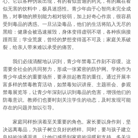
心。它以各种伪装出现，有的看似普通的药丸，有的藏在看
似无害的饮料中，极具迷惑性。青少年由于心智尚未完全成
熟，对事物的辨别能力相对较弱，加上好奇心作祟，很容易
受到毒品的诱惑。一旦沾染毒品，他们的生活将陷入无尽的
黑暗：健康会被迅速摧毁，身体变得虚弱不堪，各种疾病接
踵而至；学业荒废，曾经的梦想变得遥不可及；家庭关系破
裂，给亲人带来难以承受的痛苦。
我们必须清醒地认识到，青少年禁毒工作刻不容缓。这
需要全社会的共同努力，形成一张紧密的防护网。学校作为
青少年成长的重要场所，要承担起教育的重任。通过开展丰
富多样的禁毒教育活动，如禁毒知识讲座、主题班会、参观
禁毒展览等，让青少年深刻认识到毒品的危害，增强他们的
防毒意识。教师们也要时刻关注学生的动态，及时发现可能
存在的问题并加以引导。
家庭同样扮演着至关重要的角色。家长要以身作则，坚
决远离毒品，为孩子树立良好的榜样。同时，要与孩子建立
良好的沟通渠道，让他们感受到家庭的温暖和支持。多关注