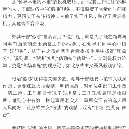
从“领导不走我不走”的投机取巧，到“假装工作忙碌”的麻
痹他人，干部队伍中的“假沸”现象，不仅浪费了大量的时间和
精力，更污染了奋斗精神，带偏了实干作风，贻误了发展良
机，其危害不容小觑。
究其干部“假沸”自嗨背后？说到底，就是为了能在领导与
同事们面前制造出勤奋工作的假象，在领导和同事心中留
下“好印象”，从而在之后的晋升晋级提拔重用中拔高“印象
分”。说到底，“假沸”实则“伪勤奋”“伪敬业”，实则是权力谄
媚，更是“官场李鬼”的现形记，如此形式主义歪风必须铲除。
根治“假沸”还得看关键少数。领导干部既要示范带头以身
作则，更要练就火眼金睛、明镜高悬，对单位各部门工作量
一清二楚，工作推进情况了如指掌，工作现实表现尽收眼
底，做到心中有数，树起重用老实人、重用实干者的选人用
人风向标，让形式主义“假沸”的戏精，没有“市场”更没有“舞
台”。
要铲除“假沸”的土壤，既需要科学规范的考核机制和动态