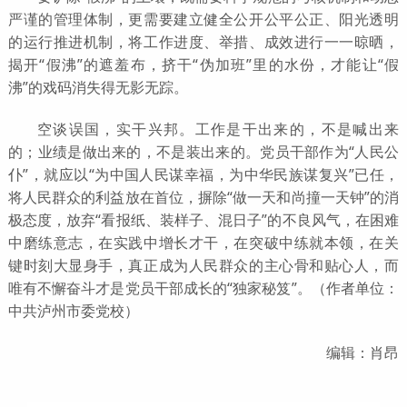
严谨的管理体制，更需要建立健全公开公平公正、阳光透明
的运行推进机制，将工作进度、举措、成效进行一一晾晒，
揭开“假沸”的遮羞布，挤干“伪加班”里的水份，才能让“假
沸”的戏码消失得无影无踪。
空谈误国，实干兴邦。工作是干出来的，不是喊出来
的；业绩是做出来的，不是装出来的。党员干部作为“人民公
仆”，就应以“为中国人民谋幸福，为中华民族谋复兴”已任，
将人民群众的利益放在首位，摒除“做一天和尚撞一天钟”的消
极态度，放弃“看报纸、装样子、混日子”的不良风气，在困难
中磨练意志，在实践中增长才干，在突破中练就本领，在关
键时刻大显身手，真正成为人民群众的主心骨和贴心人，而
唯有不懈奋斗才是党员干部成长的“独家秘笈”。（作者单位：
中共泸州市委党校）
编辑：肖昂