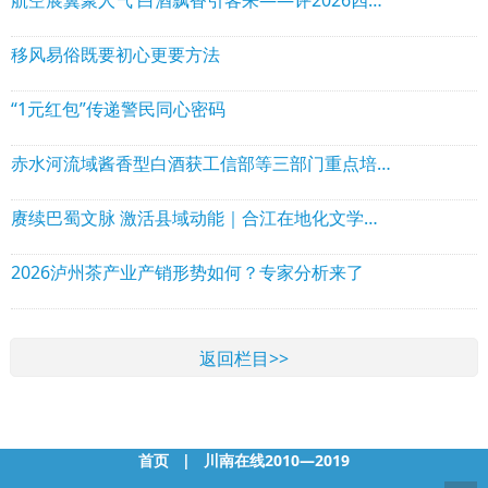
航空展翼聚人气 白酒飘香引客来——评2026四川白酒产业园区航空航天展促消费场景活动
移风易俗既要初心更要方法
“1元红包”传递警民同心密码
赤水河流域酱香型白酒获工信部等三部门重点培育——中国酱酒之乡·古蔺发展的时与势
赓续巴蜀文脉 激活县域动能｜合江在地化文学现象与川渝艺术发展路径探析
2026泸州茶产业产销形势如何？专家分析来了
返回栏目>>
首页
|
川南在线2010—2019