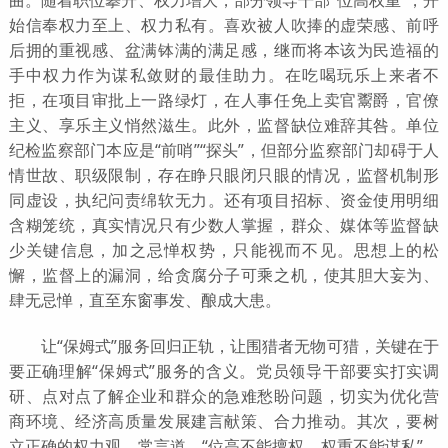
始信奉权力至上、权力私有。喜欢被人吹捧的虚荣感、前呼
后拥的重视感、盆满钵满的满足感，继而将本该为民造福的
手中权力作为谋私敛财的最佳助力。在吃喝玩乐上来者不
拒，在项目审批上一路绿灯，在人事任免上卖官鬻爵，官僚
主义、享乐主义悄然滋生。此外，监督缺位难辞其咎。单位
纪检监察部门本应是“前哨”“探头”，但部分监察部门却碍于人
情世故、职级限制，存在睁只眼闭只眼的情况，监督机制形
同虚设，执纪问责绵软无力。还有项目招标、资金使用明细
含糊笼统，真实情况只有少数人掌握，群众、媒体等监督缺
少关键信息，加之忌惮权势，只能视而不见。思想上的松
懈，监督上的漏洞，给贪腐分子可乘之机，使其胆大妄为、
肆无忌惮，直至东窗事发、酿成大患。
让“保姆式”服务回归正轨，让围猎者无物可猎，关键在于
要正确理解“保姆式”服务的含义。党员领导干部要实打实调
研、点对点了解企业和群众的急难愁盼问题，切实为优化营
商环境、经济高质量发展建言献策、合力推动。其次，要树
立正确的权力观。常言道，“位高不能擅权，权重不能谋私”。