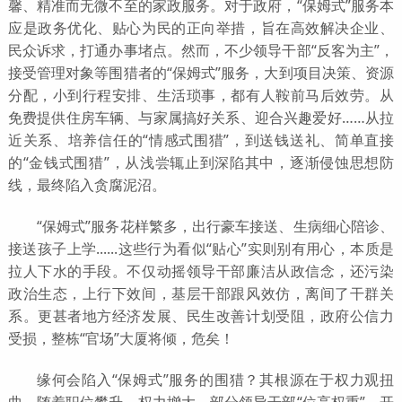
馨、精准而无微不至的家政服务。对于政府，“保姆式”服务本
应是政务优化、贴心为民的正向举措，旨在高效解决企业、
民众诉求，打通办事堵点。
然而，不少领导干部“反客为主”，
接受管理对象等围猎者的“保姆式”服务，大到项目决策、资源
分配，小到行程安排、生活琐事，都有人鞍前马后效劳。从
免费提供住房车辆、与家属搞好关系、迎合兴趣爱好……从拉
近关系、培养信任的“情感式围猎”，到送钱送礼、简单直接
的“金钱式围猎”，从浅尝辄止到深陷其中，逐渐侵蚀思想防
线，最终陷入贪腐泥沼。
“保姆式”服务花样繁多，出行豪车接送、生病细心陪诊、
接送孩子上学......这些行为看似“贴心”实则别有用心，本质是
拉人下水的手段。不仅动摇领导干部廉洁从政信念，还污染
政治生态，上行下效间，基层干部跟风效仿，离间了干群关
系。更甚者地方经济发展、民生改善计划受阻，政府公信力
受损，整栋“官场”大厦将倾，危矣！
缘何会陷入“保姆式”服务的围猎？其根源在于权力观扭
曲。随着职位攀升、权力增大，部分领导干部“位高权重”，开