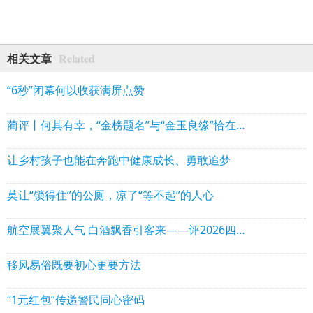
Related
相关文章
“6秒”闭幕何以收获满屏点赞
蔺评丨何其有幸，“金榜题名”与“金玉良缘”恰在古蔺同路
让乡村孩子也能在奔跑中健康成长、勇敢追梦
莫让“锁得住”的公厕，凉了“等不起”的人心
航空展翼聚人气 白酒飘香引客来——评2026四川白酒产业园区航空航天展促消费场景活动
移风易俗既要初心更要方法
“1元红包”传递警民同心密码