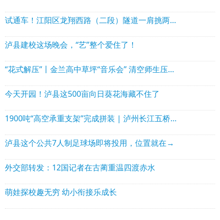
试通车！江阳区龙翔西路（二段）隧道一肩挑两片
泸县建校这场晚会，“艺”整个爱住了！
“花式解压”丨金兰高中草坪“音乐会” 清空师生压力“脑容量”
今天开园！泸县这500亩向日葵花海藏不住了
1900吨“高空承重支架”完成拼装 | 泸州长江五桥南北两岸缆塔封顶
泸县这个公共7人制足球场即将投用，位置就在→
外交部转发：12国记者在古蔺重温四渡赤水
萌娃探校趣无穷 幼小衔接乐成长