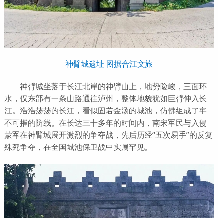
神臂城遗址 图据合江文旅
神臂城坐落于长江北岸的神臂山上，地势险峻，三面环
水，仅东部有一条山路通往泸州，整体地貌犹如巨臂伸入长
江。浩浩荡荡的长江，看似固若金汤的城池，仿佛组成了牢
不可摧的防线。在长达三十多年的时间内，南宋军民与入侵
蒙军在神臂城展开激烈的争夺战，先后历经“五次易手”的反复
殊死争夺，在全国城池保卫战中实属罕见。