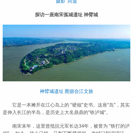
摄影 向波
探访一座南宋孤城遗址 神臂城
神臂城遗址 图据合江文旅
它是一本摊开在江心岛上的 “硬核”史书。这座“岛”，其实
是伸入长江的半岛，是历史上大名鼎鼎的“铁泸城”。
南宋末年，这里曾抵抗元军长达34年，被誉为 “铁打的泸