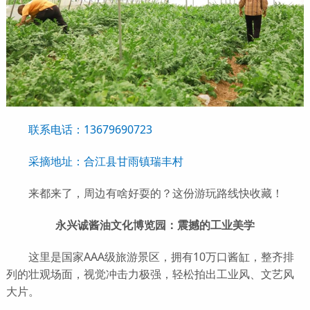
联系电话：13679690723
采摘地址：合江县甘雨镇瑞丰村
来都来了，周边有啥好耍的？这份游玩路线快收藏！
永兴诚酱油文化博览园：震撼的工业美学
这里是国家AAA级旅游景区，拥有10万口酱缸，整齐排
列的壮观场面，视觉冲击力极强，轻松拍出工业风、文艺风
大片。