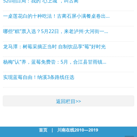
520坦白局：我的“心上城”，叫古蔺
一桌莲花白的十种吃法！古蔺石屏小满餐桌卷出“轻食”新滋味
哪些“糕”票入选？5月22日，来老泸州·大河街一决“糕”下！
龙马潭：树莓采摘正当时 自制饮品享“莓”好时光
杨梅“认”养，蓝莓免费尝：5月，合江县甘雨镇约起！
实现蓝莓自由！纳溪3条路线任选
返回栏目>>
首页
|
川南在线2010—2019