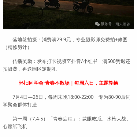
落地签拍摄：消费满29.9元，专业摄影师免费拍+修图
（精修另计）
传播奖励：发布打卡视频至抖音/小红书，满500赞退还
拍摄费，再送园区定制礼！
怀旧同学会·青春不散场｜每周六日，主题轮换
7月4日—26日，每周末晚18:00-22:00，专为80-90后同
学聚会群体打造
第一周（7.4-5）「青春启程」：蒙眼吃瓜、水枪大战、
心愿纸飞机