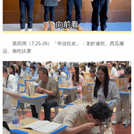
第四周（7.25-26）「毕业狂欢」：龙虾速吃、西瓜搬
运、偷吃比赛