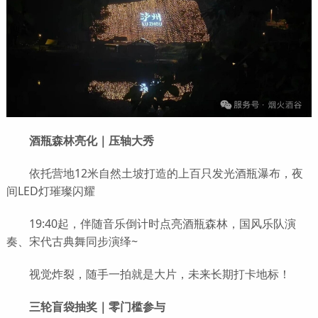
酒瓶森林亮化｜压轴大秀
依托营地12米自然土坡打造的上百只发光酒瓶瀑布，夜
间LED灯璀璨闪耀
19:40起，伴随音乐倒计时点亮酒瓶森林，国风乐队演
奏、宋代古典舞同步演绎~
视觉炸裂，随手一拍就是大片，未来长期打卡地标！
三轮盲袋抽奖｜零门槛参与