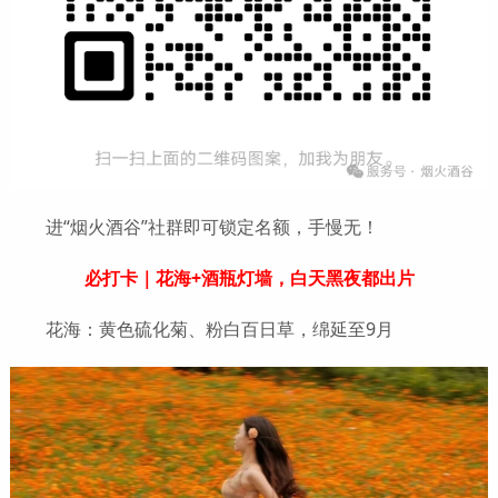
进“烟火酒谷”社群即可锁定名额，手慢无！
必打卡｜花海+酒瓶灯墙，白天黑夜都出片
花海：黄色硫化菊、粉白百日草，绵延至9月