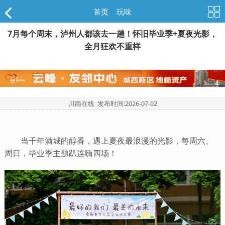
首页
>
玩味
7月每个周末，泸州人都该去一趟！怀旧毕业季+夏夜光影，
全月狂欢不重样
川南在线 发布时间:
2026-07-02
当千年酒城的醇香，遇上夏夜最浪漫的光影，每周六、
周日，毕业季主题趴连嗨四场！