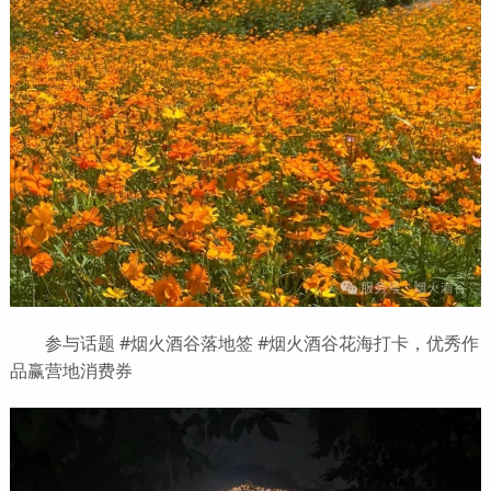
参与话题 #烟火酒谷落地签 #烟火酒谷花海打卡，优秀作
品赢营地消费券