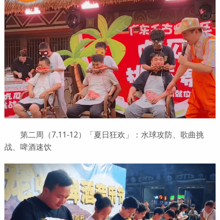
第二周（7.11-12）「夏日狂欢」：水球攻防、歌曲挑
战、啤酒速饮