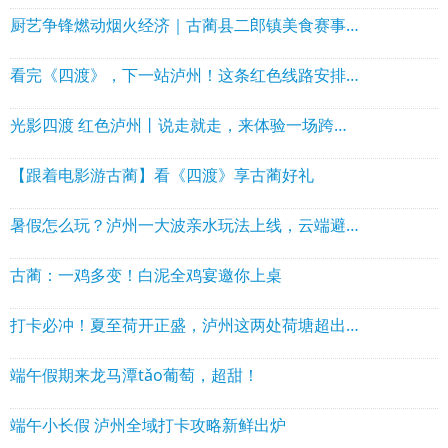
厨艺争锋燃动烟火经济｜古蔺县二郎镇美食赛事赋能文旅产业提质升级
看完《四渡》，下一站泸州！这条红色线路安排上
光影四渡 红色泸州丨说走就走，来体验一场跨越时空的红色之旅
【跟着电影游古蔺】看《四渡》享古蔺好礼
暑假怎么玩？泸州一大波亲水玩法上线，云端避暑同步安排
古蔺：一鸡多变！白泥全鸡宴邀你上桌
打卡必冲！夏至荷开正盛，泸州这两处荷塘超出片
端午假期来龙马潭tǎo葡萄，超甜！
端午小长假 泸州全域打卡攻略新鲜出炉