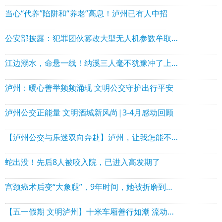
当心“代养”陷阱和“养老”高息！泸州已有人中招
公安部披露：犯罪团伙篡改大型无人机参数牟取非法利益，泸州公安机关抓获5人
江边溺水，命悬一线！纳溪三人毫不犹豫冲了上去……
泸州：暖心善举频频涌现 文明公交守护出行平安
泸州公交正能量 文明酒城新风尚|3-4月感动回顾
【泸州公交与乐迷双向奔赴】泸州，让我怎能不爱你！
蛇出没！先后8人被咬入院，已进入高发期了
宫颈癌术后变“大象腿”，9年时间，她被折磨到想……
【五一假期 文明泸州】十米车厢善行如潮 流动窗口传递文明新风