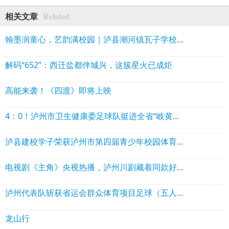
Related
相关文章
翰墨润童心，艺韵满校园｜泸县潮河镇瓦子学校举行文艺汇演暨现场书画大赛
解码“652”：西迁盐都伴城兴，这簇星火已成炬
高能来袭！《四渡》即将上映
4：0！泸州市卫生健康委足球队挺进全省“岐黄杯”四强
泸县建校学子荣获泸州市第四届青少年校园体育联赛乒乓球比赛高中组团体总分第三名
电视剧《主角》央视热播，泸州川剧藏着同款好戏
泸州代表队斩获省运会群众体育项目足球（五人制）乙组亚军
龙山行