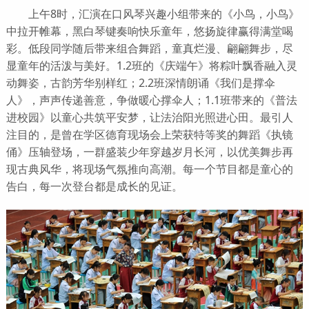
上午8时，汇演在口风琴兴趣小组带来的《小鸟，小鸟》
中拉开帷幕，黑白琴键奏响快乐童年，悠扬旋律赢得满堂喝
彩。低段同学随后带来组合舞蹈，童真烂漫、翩翩舞步，尽
显童年的活泼与美好。1.2班的《庆端午》将粽叶飘香融入灵
动舞姿，古韵芳华别样红；2.2班深情朗诵《我们是撑伞
人》，声声传递善意，争做暖心撑伞人；1.1班带来的《普法
进校园》以童心共筑平安梦，让法治阳光照进心田。最引人
注目的，是曾在学区德育现场会上荣获特等奖的舞蹈《执镜
俑》压轴登场，一群盛装少年穿越岁月长河，以优美舞步再
现古典风华，将现场气氛推向高潮。每一个节目都是童心的
告白，每一次登台都是成长的见证。