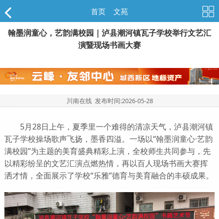
首页
>
文苑
翰墨润童心，艺韵满校园｜泸县潮河镇瓦子学校举行文艺汇
演暨现场书画大赛
川南在线 发布时间:
2026-05-28
5月28日上午，夏季里一个难得的清凉天气，泸县潮河镇
瓦子学校操场歌声飞扬，墨香四溢。一场以“翰墨润童心·艺韵
满校园”为主题的美育盛典精彩上演，全校师生共同参与，先
以精彩纷呈的文艺汇演点燃热情，再以百人现场书画大赛挥
洒才情，全面展示了学校“乐雅”德育与美育融合的丰硕成果。