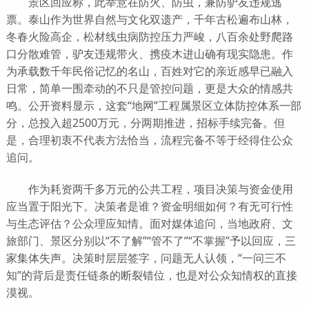
景区回应称，此举意在防火、防虫，兼防驴友违规逃
票。泰山作为世界自然与文化双遗产，千年古松遍布山林，
冬春火险高企，松材线虫病防控压力严峻，八百余处野爬路
口分散难管，驴友违规带火、携疫木进山确有现实隐患。作
为承载数千年民俗记忆的名山，百姓对它的亲近感早已融入
日常，简单一围牵动的不只是管控问题，更是大众的情感共
鸣。公开资料显示，这套“地网”工程属景区立体防控体系一部
分，总投入超2500万元，分两期推进，招标手续完备。但
是，合理初衷不代表方法恰当，流程完备不等于经得住公众
追问。
作为耗资两千多万元的公共工程，项目决策与资金使用
应当置于阳光下。决策者是谁？资金明细如何？有无可行性
与生态评估？公众理应知情。面对媒体追问，当地政府、文
旅部门、景区分别以“不了解”“管不了”“不掌握”予以回应，三
家集体失声。决策时层层签字，问题无人认领，“一问三不
知”的背后是责任链条的断裂错位，也是对公众知情权的直接
漠视。