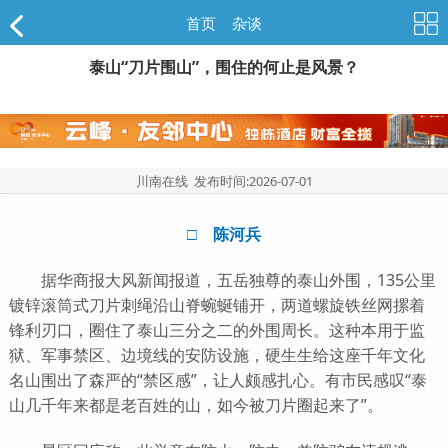
首页
>
杂谈
泰山“刀片围山”，围住的何止是风景？
川南在线 发布时间:
2026-07-01
□ 陈河兵
据华商报大风新闻报道，五岳独尊的泰山外围，135公里
镀锌滚筒式刀片刺绳沿山脊蜿蜒铺开，两道螺旋铁丝网摞着
锋利刃口，圈住了泰山三分之二的外围周长。这种本用于监
狱、军事禁区、边境线的安防设施，硬生生给这座千年文化
名山围出了森严的“禁区感”，让人颇感扎心。有市民感叹“泰
山几千年来都是老百姓的山，如今被刀片圈起来了”。