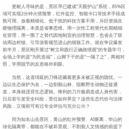
更耐人寻味的是，景区早已建成“天眼护山”系统，85%区
域可实现2分钟火情预警，红外监控、智能卡口等技术手段成
熟可用。放着精细化、低干扰的科技方案不用，斥巨资搞生
硬物理隔离，本质是省事思维。用一次性工程替代长期精细
化管理，用一围了之替代因地制宜的治理智慧，也省去了联
动周边村镇、引导游客规范进山的细致工作。就在争议爆发
前半月，景区刚开展过“树立和践行正确政绩观”的专题学习，
会场上学的是“为民造福”，山脚下干的是“一隔了之”，两相对
照，学用脱节的反差格外刺眼。
当然，这道绵延的刀锋还藏着更多未被正视的隐忧。一
边以生态保护为名，一边割裂山林、阻断野生动物迁徙通
道，本身就违背生态逻辑。锋利的刀片极易造成人身伤害，
日后若引发安全纠纷，责任如何界定？这些生态代价与法律
风险，立项前可有过专业评估与充分公示？
同为知名山岳景区，黄山的红外预警、AI驱离，华山的
绿化隔离带，都能在不破坏景观、不割裂人文情感的前提下