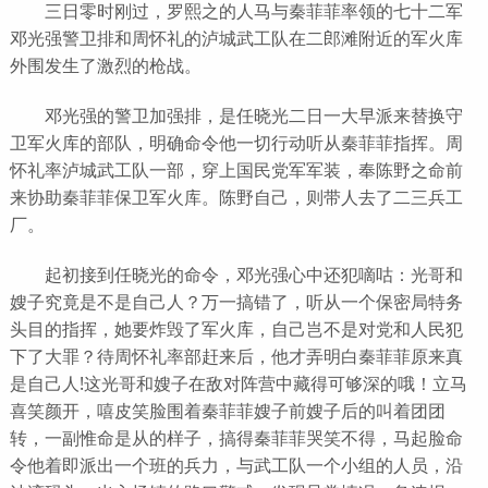
三日零时刚过，罗熙之的人马与秦菲菲率领的七十二军
邓光强警卫排和周怀礼的泸城武工队在二郎滩附近的军火库
外围发生了激烈的枪战。
邓光强的警卫加强排，是任晓光二日一大早派来替换守
卫军火库的部队，明确命令他一切行动听从秦菲菲指挥。周
怀礼率泸城武工队一部，穿上国民党军军装，奉陈野之命前
来协助秦菲菲保卫军火库。陈野自己，则带人去了二三兵工
厂。
起初接到任晓光的命令，邓光强心中还犯嘀咕：光哥和
嫂子究竟是不是自己人？万一搞错了，听从一个保密局特务
头目的指挥，她要炸毁了军火库，自己岂不是对党和人民犯
下了大罪？待周怀礼率部赶来后，他才弄明白秦菲菲原来真
是自己人!这光哥和嫂子在敌对阵营中藏得可够深的哦！立马
喜笑颜开，嘻皮笑脸围着秦菲菲嫂子前嫂子后的叫着团团
转，一副惟命是从的样子，搞得秦菲菲哭笑不得，马起脸命
令他着即派出一个班的兵力，与武工队一个小组的人员，沿