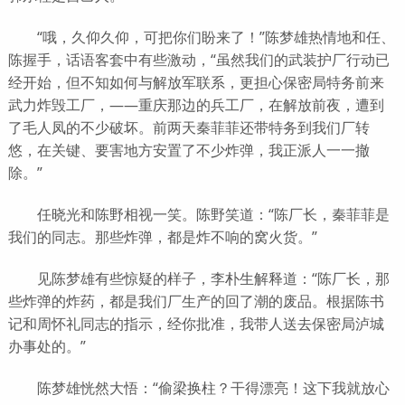
“哦，久仰久仰，可把你们盼来了！”陈梦雄热情地和任、
陈握手，话语客套中有些激动，“虽然我们的武装护厂行动已
经开始，但不知如何与解放军联系，更担心保密局特务前来
武力炸毁工厂，——重庆那边的兵工厂，在解放前夜，遭到
了毛人凤的不少破坏。前两天秦菲菲还带特务到我们厂转
悠，在关键、要害地方安置了不少炸弹，我正派人一一撤
除。”
任晓光和陈野相视一笑。陈野笑道：“陈厂长，秦菲菲是
我们的同志。那些炸弹，都是炸不响的窝火货。”
见陈梦雄有些惊疑的样子，李朴生解释道：“陈厂长，那
些炸弹的炸药，都是我们厂生产的回了潮的废品。根据陈书
记和周怀礼同志的指示，经你批准，我带人送去保密局泸城
办事处的。”
陈梦雄恍然大悟：“偷梁换柱？干得漂亮！这下我就放心