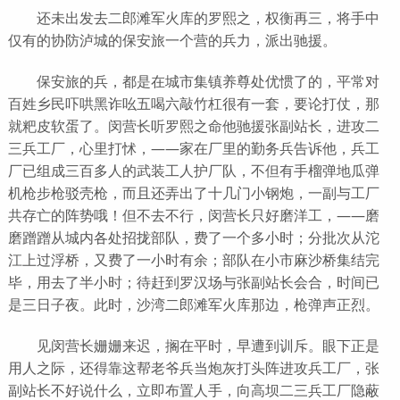
还未出发去二郎滩军火库的罗熙之，权衡再三，将手中
仅有的协防泸城的保安旅一个营的兵力，派出驰援。
保安旅的兵，都是在城市集镇养尊处优惯了的，平常对
百姓乡民吓哄黑诈吆五喝六敲竹杠很有一套，要论打仗，那
就粑皮软蛋了。闵营长听罗熙之命他驰援张副站长，进攻二
三兵工厂，心里打怵，——家在厂里的勤务兵告诉他，兵工
厂已组成三百多人的武装工人护厂队，不但有手榴弹地瓜弹
机枪步枪驳壳枪，而且还弄出了十几门小钢炮，一副与工厂
共存亡的阵势哦！但不去不行，闵营长只好磨洋工，——磨
磨蹭蹭从城内各处招拢部队，费了一个多小时；分批次从沱
江上过浮桥，又费了一小时有余；部队在小市麻沙桥集结完
毕，用去了半小时；待赶到罗汉场与张副站长会合，时间已
是三日子夜。此时，沙湾二郎滩军火库那边，枪弹声正烈。
见闵营长姗姗来迟，搁在平时，早遭到训斥。眼下正是
用人之际，还得靠这帮老爷兵当炮灰打头阵进攻兵工厂，张
副站长不好说什么，立即布置人手，向高坝二三兵工厂隐蔽