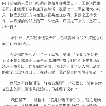
问打前站的人员他们征调的轮船开往哪里去了，回答说民生
公司的张经理下令将船开往纳溪，说是七十二军征用大小船
只，接应从江门方向撤退的官兵撤往叙府。罗熙之正待发
作，从靠岸的轮船上跑下一队士兵，后面走下来的，是石龙
楷一行人。
“石团长，共军还未进攻合江，你就弃城而逃？”罗熙之迎
面拦住石龙楷问。
石龙楷向罗熙之行了一个军礼，笑道：“罗专员罗站长，
石某不是弃城逃跑，而是泸城城防空虚，郭司令下午命我团
急速开拔蓝田，连夜回防泸城。估计之会儿大队人员已从陆
路撤至蓝田坝渡口，正在过江呢！我这是去向郭司令复命。”
罗熙之不好接话茬，盯着石龙楷问：“石团长，随你转解
合江去的那二百多号政治犯，你处理了没有？”
“我已留下一个机枪排，”石龙楷看了看手表，“现在是晚
上十一点，在过半小时，他们会在菜坝机场解决这批政治