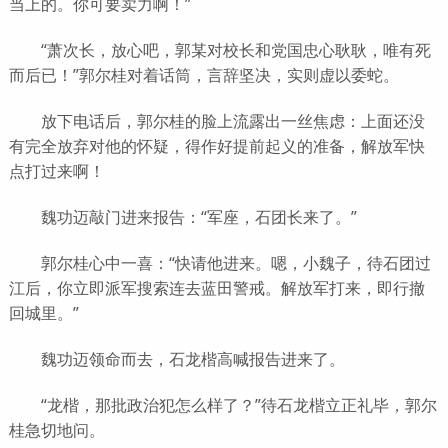
当上的。你可要卖力啊！”
“萧次长，放心吧，郭某对校长和党国忠心耿耿，唯有死
而后已！”郭尔桂对着话筒，言辞坚决，实则虚以委蛇。
放下电话后，郭尔桂的脸上流露出一丝焦虑：上面还没
有完全放弃对他的怀疑，得作好提前起义的准备，解放军快
点打过来啊！
魏功迈敲门进来报告：“军座，石团长来了。”
郭尔桂心中一喜：“快请他进来。嗯，小魏子，待石团过
江后，你立即派军搜索连去蓝田警戒。解放军打来，即行撤
回城里。”
魏功迈领命而去，石龙楷高喊报告进来了。
“龙楷，那批政治犯怎么样了？”待石龙楷立正礼毕，郭尔
桂急切地问。