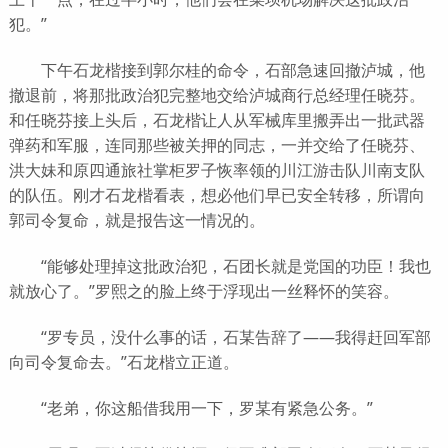
犯。”
下午石龙楷接到郭尔桂的命令，石部急速回撤泸城，他
撤退前，将那批政治犯完整地交给泸城商行总经理任晓芬。
和任晓芬接上头后，石龙楷让人从军械库里搬弄出一批武器
弹药和军服，连同那些被关押的同志，一并交给了任晓芬、
洪大妹和原四通旅社掌柜罗子恢率领的川江游击队川南支队
的队伍。刚才石龙楷看表，想必他们早已安全转移，所谓向
郭司令复命，就是报告这一情况的。
“能够处理掉这批政治犯，石团长就是党国的功臣！我也
就放心了。”罗熙之的脸上终于浮现出一丝释怀的笑容。
“罗专员，没什么事的话，石某告辞了——我得赶回军部
向司令复命去。”石龙楷立正道。
“老弟，你这船借我用一下，罗某有紧急公务。”