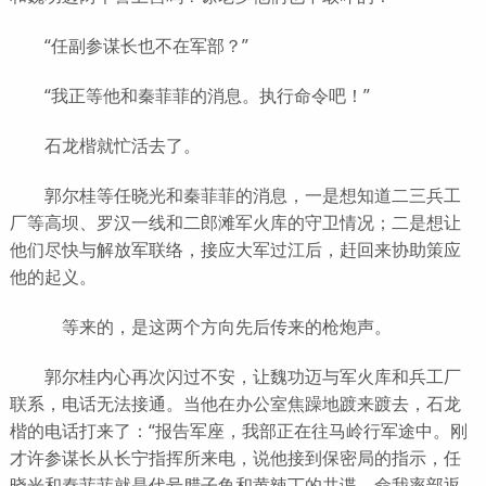
“任副参谋长也不在军部？”
“我正等他和秦菲菲的消息。执行命令吧！”
石龙楷就忙活去了。
郭尔桂等任晓光和秦菲菲的消息，一是想知道二三兵工
厂等高坝、罗汉一线和二郎滩军火库的守卫情况；二是想让
他们尽快与解放军联络，接应大军过江后，赶回来协助策应
他的起义。
等来的，是这两个方向先后传来的枪炮声。
郭尔桂内心再次闪过不安，让魏功迈与军火库和兵工厂
联系，电话无法接通。当他在办公室焦躁地踱来踱去，石龙
楷的电话打来了：“报告军座，我部正在往马岭行军途中。刚
才许参谋长从长宁指挥所来电，说他接到保密局的指示，任
晓光和秦菲菲就是代号腊子鱼和黄辣丁的共谍，命我率部返