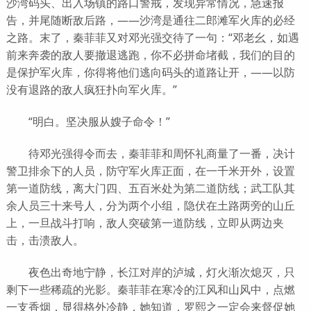
沙湾码头、出入场镇的路口警戒，发现异常情况，急速报
告，并尾随断敌后路，——沙湾是通往二郎滩军火库的必经
之路。末了，秦菲菲又对邓光强交待了一句：“邓老幺，如遇
前来奔袭的敌人要撤退逃跑，你不必拼命堵截，我们的目的
是保护军火库，你得将他们逃向码头的道路让开，——以防
没有退路的敌人疯狂扑向军火库。”
“明白。坚决服从嫂子命令！”
待邓光强得令而去，秦菲菲和周怀礼商量了一番，决计
警卫排余下的人员，防守军火库正面，在一千米开外，设置
第一道防线，离大门四、五百米处为第二道防线；武工队其
余人员三十来号人，分为两个小组，隐伏在土路两旁的山丘
上，一旦战斗打响，敌人突破第一道防线，立即从两边夹
击，击溃敌人。
夜色出奇地宁静，长江对岸的泸城，灯火渐次熄灭，只
剩下一些稀疏的光影。秦菲菲在寒冷的江风和山风中，点燃
一支香烟，显得格外冷静，她知道，罗熙之一定会来督促她