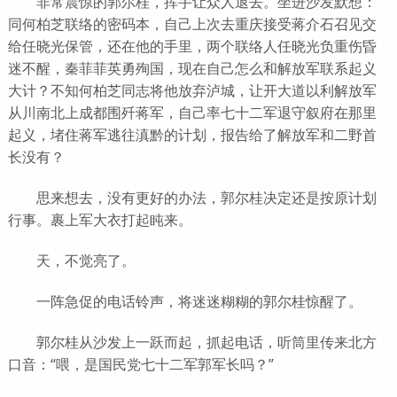
非常震惊的郭尔桂，挥手让众人退去。坐进沙发默想：
同何柏芝联络的密码本，自己上次去重庆接受蒋介石召见交
给任晓光保管，还在他的手里，两个联络人任晓光负重伤昏
迷不醒，秦菲菲英勇殉国，现在自己怎么和解放军联系起义
大计？不知何柏芝同志将他放弃泸城，让开大道以利解放军
从川南北上成都围歼蒋军，自己率七十二军退守叙府在那里
起义，堵住蒋军逃往滇黔的计划，报告给了解放军和二野首
长没有？
思来想去，没有更好的办法，郭尔桂决定还是按原计划
行事。裹上军大衣打起盹来。
天，不觉亮了。
一阵急促的电话铃声，将迷迷糊糊的郭尔桂惊醒了。
郭尔桂从沙发上一跃而起，抓起电话，听筒里传来北方
口音：“喂，是国民党七十二军郭军长吗？”