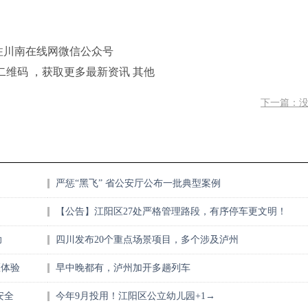
注川南在线网微信公众号
二维码 ，获取更多最新资讯 其他
下一篇：
严惩“黑飞” 省公安厅公布一批典型案例
【公告】江阳区27处严格管理路段，有序停车更文明！
助
四川发布20个重点场景项目，多个涉及泸州
医体验
早中晚都有，泸州加开多趟列车
安全
今年9月投用！江阳区公立幼儿园+1→