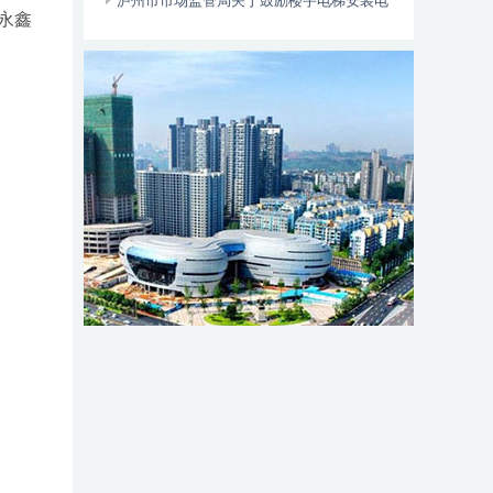
位于——
泸州市市场监管局关于鼓励楼宇电梯安装电
永鑫
动自行车智能阻止系统的倡议书