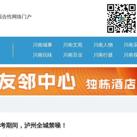
综合性网络门户
川南城事
川南文苑
川南人物
川南
川南玩味
川南百业
川南行摄
川南
考期间，泸州全城禁噪！