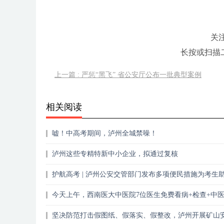
关
长按或扫描
上一篇 : 严惩“黑飞” 省公安厅公布一批典型案例
相关阅读
嘘！中高考期间，泸州全城禁噪！
泸州这些专精特新中小企业，拟通过复核
护航高考 | 泸州公安交管部门发布多项便民措施为考生
力！
今天上午，西南医大中医院7位医生免费看病+检查+中
坚决防范打击假图纸、假落实、假整改，泸州开展矿山
隐患大排查大整治