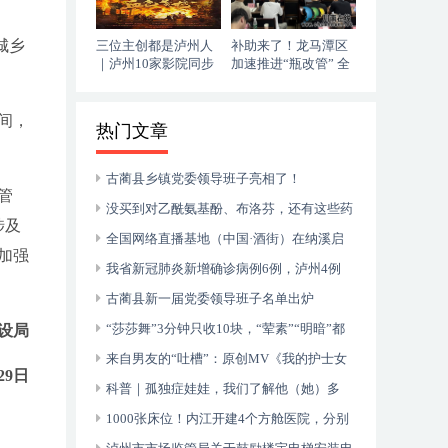
城乡
三位主创都是泸州人
补助来了！龙马潭区
｜泸州10家影院同步
加速推进“瓶改管” 全
上映，《血色黄梅》
力提升“安全底气”
今日登陆全国院线
间，
热门文章
古蔺县乡镇党委领导班子亮相了！
管
没买到对乙酰氨基酚、布洛芬，还有这些药
涉及
可以临时替代
全国网络直播基地（中国·酒街）在纳溪启
加强
动运行
我省新冠肺炎新增确诊病例6例，泸州4例
古蔺县新一届党委领导班子名单出炉
“莎莎舞”3分钟只收10块，“荤素”“明暗”都
设局
有，还可以······
来自男友的“吐槽”：原创MV《我的护士女
29日
友》今日上线！
科普｜孤独症娃娃，我们了解他（她）多
少？
1000张床位！内江开建4个方舱医院，分别