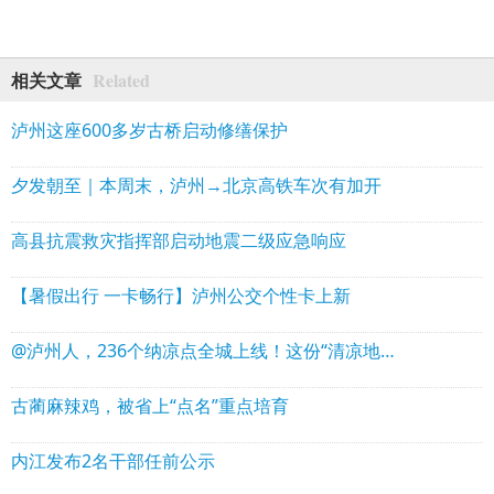
Related
相关文章
泸州这座600多岁古桥启动修缮保护
夕发朝至｜本周末，泸州→北京高铁车次有加开
高县抗震救灾指挥部启动地震二级应急响应
【暑假出行 一卡畅行】泸州公交个性卡上新
@泸州人，236个纳凉点全城上线！这份“清凉地图”请查收
古蔺麻辣鸡，被省上“点名”重点培育
内江发布2名干部任前公示