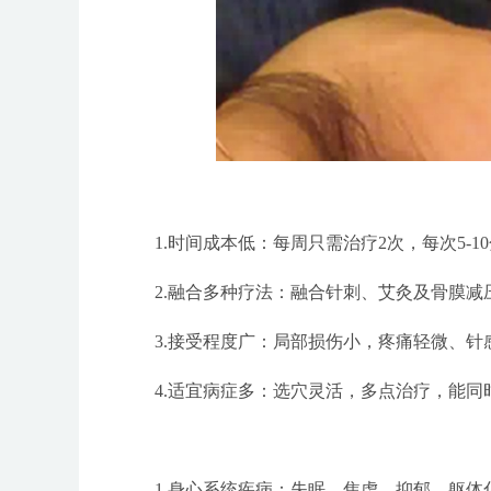
1.时间成本低：每周只需治疗2次，每次5-1
2.融合多种疗法：融合针刺、艾灸及骨膜减
3.接受程度广：局部损伤小，疼痛轻微、针
4.适宜病症多：选穴灵活，多点治疗，能同
1.身心系统疾病：失眠、焦虑、抑郁、躯体