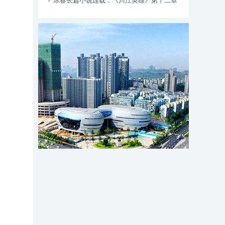
动自行车智能阻止系统的倡议书
冰春长篇小说连载：《川江英雄》第十二章
（大结局）