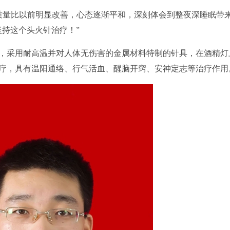
量比以前明显改善，心态逐渐平和，深刻体会到整夜深睡眠带
坚持这个头火针治疗！”
采用耐高温并对人体无伤害的金属材料特制的针具，在酒精灯
疗，具有温阳通络、行气活血、醒脑开窍、安神定志等治疗作用