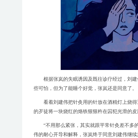
根据张岚的失眠诱因及既往诊疗经过，刘建伟
些可怕，但为了能睡个好觉，张岚还是同意了。
看着刘建伟把针灸用的针放在酒精灯上烧得通
的歹徒将一块烧红的烙铁狠狠杵在囚犯光滑的皮
“不用那么紧张，其实就跟平常针灸差不多的
伟的耐心开导和解释，张岚终于同意刘建伟继续