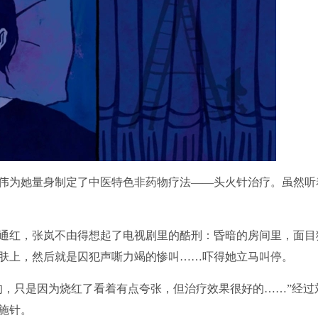
为她量身制定了中医特色非药物疗法——头火针治疗。虽然听
红，张岚不由得想起了电视剧里的酷刑：昏暗的房间里，面目
肤上，然后就是囚犯声嘶力竭的惨叫……吓得她立马叫停。
，只是因为烧红了看着有点夸张，但治疗效果很好的……”经过
施针。