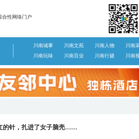
综合性网络门户
川南城事
川南文苑
川南人物
川南
川南玩味
川南百业
川南行摄
川南
红的针，扎进了女子脑壳……