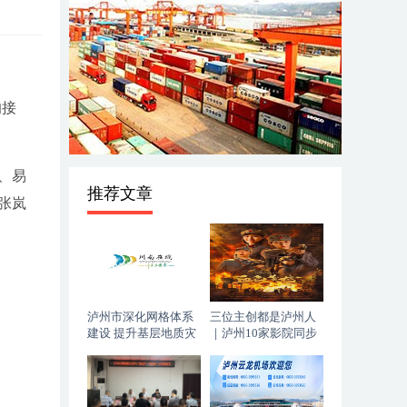
的接
、易
推荐文章
张岚
泸州市深化网格体系
三位主创都是泸州人
建设 提升基层地质灾
｜泸州10家影院同步
害防治能力
上映，《血色黄梅》
今日登陆全国院线