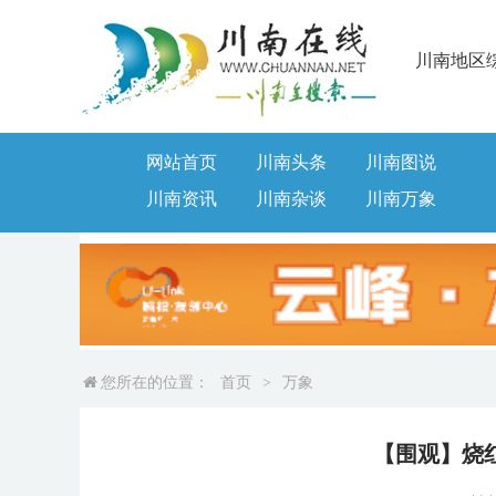
川南地区
网站首页
川南头条
川南图说
川南资讯
川南杂谈
川南万象
您所在的位置：
首页
>
万象
【围观】烧