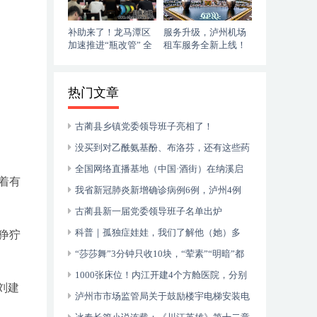
补助来了！龙马潭区
服务升级，泸州机场
加速推进“瓶改管” 全
租车服务全新上线！
力提升“安全底气”
落地即走，自在启程
热门文章
古蔺县乡镇党委领导班子亮相了！
没买到对乙酰氨基酚、布洛芬，还有这些药
可以临时替代
全国网络直播基地（中国·酒街）在纳溪启
着有
动运行
我省新冠肺炎新增确诊病例6例，泸州4例
古蔺县新一届党委领导班子名单出炉
科普｜孤独症娃娃，我们了解他（她）多
狰狞
少？
“莎莎舞”3分钟只收10块，“荤素”“明暗”都
有，还可以······
1000张床位！内江开建4个方舱医院，分别
刘建
位于——
泸州市市场监管局关于鼓励楼宇电梯安装电