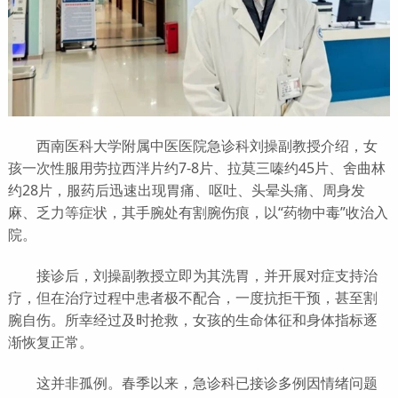
西南医科大学附属中医医院急诊科刘操副教授介绍，女
孩一次性服用劳拉西泮片约7-8片、拉莫三嗪约45片、舍曲林
约28片，服药后迅速出现胃痛、呕吐、头晕头痛、周身发
麻、乏力等症状，其手腕处有割腕伤痕，以“药物中毒”收治入
院。
接诊后，刘操副教授立即为其洗胃，并开展对症支持治
疗，但在治疗过程中患者极不配合，一度抗拒干预，甚至割
腕自伤。所幸经过及时抢救，女孩的生命体征和身体指标逐
渐恢复正常。
这并非孤例。春季以来，急诊科已接诊多例因情绪问题