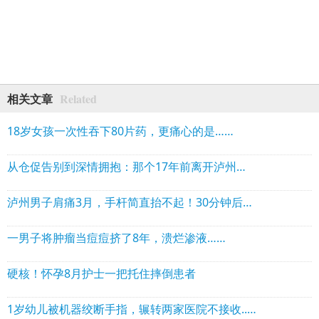
Related
相关文章
18岁女孩一次性吞下80片药，更痛心的是……
从仓促告别到深情拥抱：那个17年前离开泸州的青川女孩回来了
泸州男子肩痛3月，手杆简直抬不起！30分钟后……
一男子将肿瘤当痘痘挤了8年，溃烂渗液……
硬核！怀孕8月护士一把托住摔倒患者
1岁幼儿被机器绞断手指，辗转两家医院不接收......