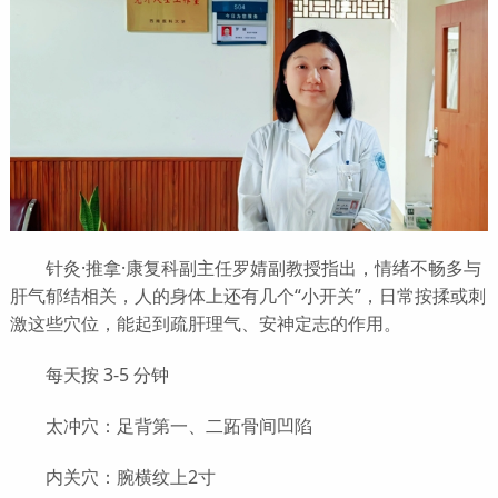
针灸·推拿·康复科副主任罗婧副教授指出，情绪不畅多与
肝气郁结相关，人的身体上还有几个“小开关”，日常按揉或刺
激这些穴位，能起到疏肝理气、安神定志的作用。
每天按 3-5 分钟
太冲穴：足背第一、二跖骨间凹陷
内关穴：腕横纹上2寸