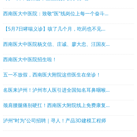
西南医大中医院：致敬“医”线岗位上每一个奋斗的“你”
【5月7日哮喘义诊】咳了几个月，吃药也不见好？泸州市人医呼吸科专家帮你揪出病根
西南医大中医院杨文信、庄诚、廖大忠、汪国友、敖素华、白雪、杜渊等专家假期坐诊！
西南医大中医院招生啦！
五一不放假，西南医大附院这些医生在坐诊！
名医来泸州！泸州市人医引进全国知名耳鼻咽喉专家，甲状腺癌、喉癌等手术都可预约！
颈肩腰腿痛别硬扛！西南医大附院线上免费康复义诊来帮忙！
泸州“时为”公司招聘｜寻人！产品3D建模工程师