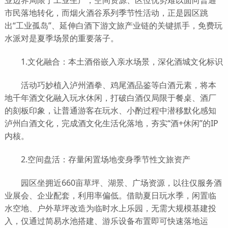
业边界局限于工业生产，空间资源、区位优势难以面向普通
市民落地转化，而烟火酒谷系列季节性活动，正是园区跳
出“工业孤岛”、延伸白酒下游文旅产业链的关键抓手，免费玩
水派对是夏季场景的重要落子。
1
.
文化融合：本土酒俗嵌入亲水场景，深化酒城文化标识
活动巧妙植入泸州酒拳、鸡尾酒品鉴等白酒元素，将本
地千年酒文化融入玩水休闲，打破白酒仅局限于餐桌、酒厂
的刻板印象，让普通游客在玩水、小酌过程中潜移默化感知
泸州白酒文化，完成酒文化生活化落地，夯实“酒+休闲”的IP
内核。
2.空间盘活：存量闲置场地变身季节性文旅资产
园区坐拥近660亩草坪、湖景、广场资源，以往仅服务酒
业展会、企业配套，利用率偏低。借助夏日玩水季，闲置临
水空地、户外草坪改造为临时水上乐园，无需大规模基建投
入，仅通过简易水池搭建、游乐设备布置即可快速落地运