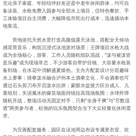
无论亲子家庭、年轻结伴好友还是中老年休闲群体，均可自
备泳装、水枪免费入园参与全部水上项目，仅特色餐饮、手
工体验项目自主消费，大幅降低市民出行成本，迅速撬动本
地客流。
营地依托天然水景打造高颜值露天泳池，搭配全天候动
感背景音乐，构筑沉浸式泳池派对场景；王牌项目水枪大战
成为全场核心，游客、工作人员随机组队混战，“泼与被泼皆
是乐趣”成为现场常态，不少游客自带护目镜、大容量水枪装
备到场，在水花中消解盛夏燥热。主办方配套设计分层趣味
水上赛事：猜拳泼水融合泸州本土酒拳文化，不会酒拳也可
通过石头剪刀布开启泼水比拼；蒙眼水盆接力区分成人、儿
童组别，失误溅水的爆笑场面持续拉高现场氛围；水球炸弹
随机开战，整场活动无固定对手，只剩“全身干爽”与“尽数湿
透”两类参与者，松弛的玩乐氛围契合当下大众轻量化休闲需
求。
为完善配套服务，园区在泳池周边布设专属更衣室、吹