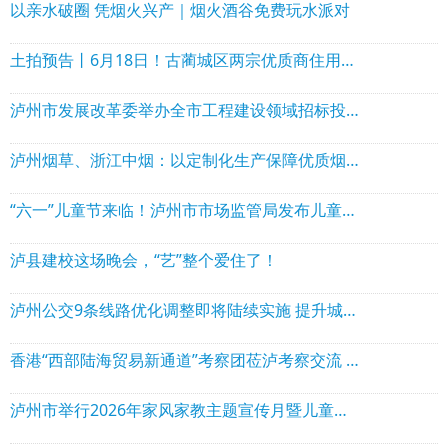
以亲水破圈 凭烟火兴产｜烟火酒谷免费玩水派对
土拍预告丨6月18日！古蔺城区两宗优质商住用地拍卖出让
泸州市发展改革委举办全市工程建设领域招标投标业务专题培训
​泸州烟草、浙江中烟：以定制化生产保障优质烟叶原料供应
“六一”儿童节来临！泸州市市场监管局发布儿童玩具安全选购消费提示
泸县建校这场晚会，“艺”整个爱住了！
泸州公交9条线路优化调整即将陆续实施 提升城西、长湿、城北等片区出行效率
香港“西部陆海贸易新通道”考察团莅泸考察交流 深化泸港经贸合作
泸州市举行2026年家风家教主题宣传月暨儿童友好城市建设主题活动