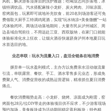
风机，解决游客湿身后的洗护难题；吃喝业态同步落地，冰
镇特调饮品、汽水搭配麻辣小龙虾、炭火烤肉、川味凉面、
窑烤面包，玩累即可就地补充饮食，前20名到场游客还可免
费领取大厨手工特调鸡尾酒，实现“玩水纳凉+美食微醺”一站
式体验闭环。两场活动落地期间，大量市民从泸州城区、周
边县域自驾前往，不用远赴三亚、西双版纳，在家门口就能
体验标准化水上狂欢，让烟火酒谷快速跻身泸州本地夏日玩
水首选目的地。
业态串联：玩水为流量入口，盘活全链条在地消费
摒弃单一玩水盈利模式，主办方以免费亲水活动做流量
引流，串联露营、餐饮、手工、酒水零售多元业态，形成免
费聚人气、消费促营收的成熟运营逻辑，精准抓住夏日消费
痛点。
餐饮消费顺势走高：小龙虾、烧烤、凉面成为刚需，窑
烤面包28元/位DIY带走的体验项目供不应求，不少游客现场
预约加场，美食板块成为活动期间稳定盈利板块；特色精