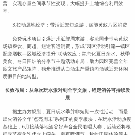
营，实现存量空间季节性变现，大幅提升土地综合利用效
率。
3.拉动属地经济：带活近郊短途游，赋能黄舣片区消费
免费玩水项目引爆泸州近郊周末游，客流同步带动黄舣
场镇餐饮、商超、短途客运消费，形成“园区活动引流—镇区
配套增收—区域经济提升”联动效应；常态化夏日亲水、秋季
美食、冬日围炉的分季节主题活动布局，助力园区完善全年
度文旅产品矩阵，稳步推进从白酒生产重镇向酒城近郊休闲
度假目的地转型。
长效布局：从单次玩水派对到全季文旅，锚定酒谷可持续发
展
据主办方规划，夏日玩水季并非短期一次性活动，而是
烟火酒谷全年“点亮周末”系列IP的夏季板块，在玩水活动热度
基础上，6月接续落地酒谷好声音全民歌唱大赛，后续还将根
据季节变化迭代水上闯关、夏夜啤酒节、秋收田园体验等主