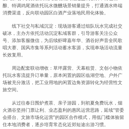
酿、特调鸡尾酒依托玩水微醺场景销量提升，打通酒水终端
消费渠道，反向联动园区白酒产业落地民用化体验。
线下社交与私域沉淀：现场游客通过组队玩水完成社交
破冰，主办方依托活动沉淀私域客群，引导游客关注公众
号、添加客服微信，为后续虾啤嘉年华、酒谷好声音全民歌
唱大赛、国风市集等系列活动蓄水客源，实现单场活动流量
长效复用。
周边配套联动增收：草坪露营、天幕租赁、文创小物依
托玩水客流提升订单量，原本闲置的园区临湖空地、户外广
场被充分激活，把工业用地的闲置边角资源转化为经营性文
旅空间。
从过往春日围炉煮茶、亲子游园，到初夏免费玩水，烟
火酒谷坚持门票让利、业态盈利的惠民运营思路，延续“管委
会搭台、文旅市场化运营”的园区合作模式，用低门槛体验留
住本地消费者，逐步培育常态化近郊短途出游习惯。