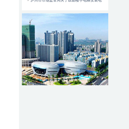
位于——
泸州市市场监管局关于鼓励楼宇电梯安装电
动自行车智能阻止系统的倡议书