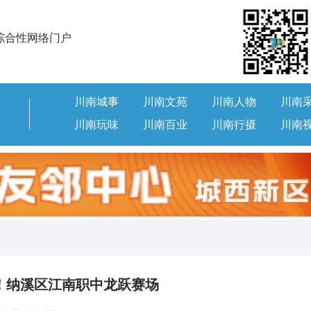
综合性网络门户
川南城事
川南文苑
川南人物
川南
川南玩味
川南百业
川南行摄
川南
！纳溪区江南职中龙跃赛场