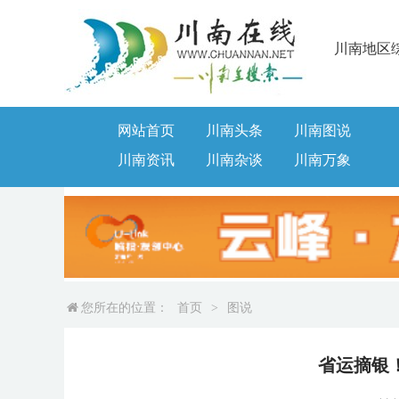
川南地区
网站首页
川南头条
川南图说
川南资讯
川南杂谈
川南万象
您所在的位置：
首页
>
图说
省运摘银