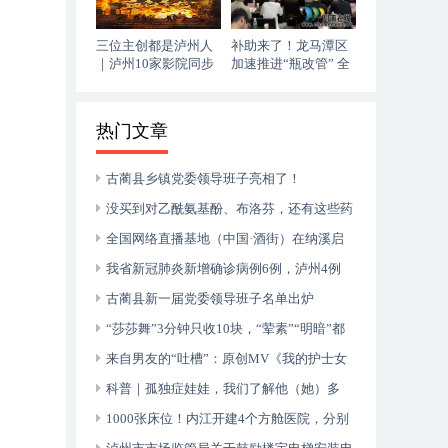
三位主创都是泸州人
补助来了！龙马潭区
｜泸州10家影院同步
加速推进“瓶改管” 全
上映，《血色黄梅》
力提升“安全底气”
今日登陆全国院线
热门文章
古蔺县乡镇党委领导班子亮相了！
没买到对乙酰氨基酚、布洛芬，还有这些药
可以临时替代
全国网络直播基地（中国·酒街）在纳溪启
动运行
我省新冠肺炎新增确诊病例6例，泸州4例
古蔺县新一届党委领导班子名单出炉
“莎莎舞”3分钟只收10块，“荤素”“明暗”都
有，还可以······
来自男友的“吐槽”：原创MV《我的护士女
友》今日上线！
科普｜孤独症娃娃，我们了解他（她）多
少？
1000张床位！内江开建4个方舱医院，分别